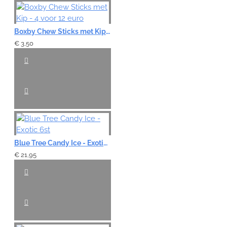
Boxby Chew Sticks met Kip - 4 voor 12 euro
€ 3,50
Blue Tree Candy Ice - Exotic 6st
€ 21,95