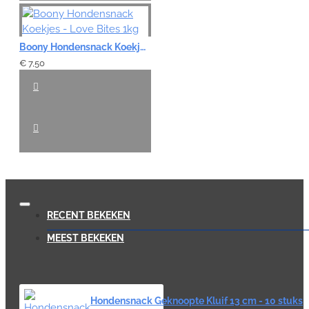
Boony Hondensnack Koekjes - Love Bites 1kg
€ 7,50
RECENT BEKEKEN
MEEST BEKEKEN
Hondensnack Geknoopte Kluif 13 cm - 10 stuks