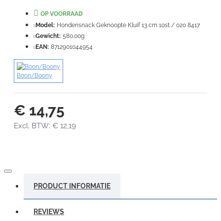
Waardering:
OP VOORRAAD
Slecht
Goed
Model:
Hondensnack Geknoopte Kluif 13 cm 10st / 020 8417
Gewicht:
580.00g
VERDER
EAN:
8712901044954
Boon/Boony
€ 14,75
Excl. BTW: € 12,19
PRODUCT INFORMATIE
REVIEWS