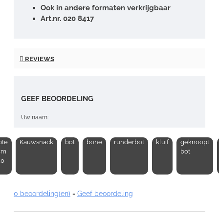
Ook in andere formaten verkrijgbaar
Art.nr. 020 8417
REVIEWS
GEEF BEOORDELING
Uw naam:
pte
Kauwsnack
bot
bone
runderbot
kluif
geknoopt
Opmerking:
 cm
bot
20
0 beoordeling(en)
-
Geef beoordeling
Note:
HTML-code wordt niet vertaald!