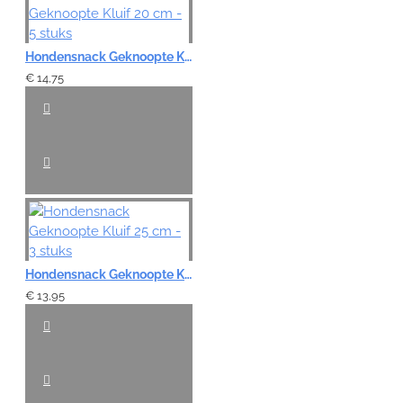
Note:
HTML-code wordt niet vertaald!
Hondensnack Geknoopte Kluif 20 cm - 5 stuks
Waardering:
Slecht
Goed
€ 14,75
VERDER
Hondensnack Geknoopte Kluif 25 cm - 3 stuks
€ 13,95