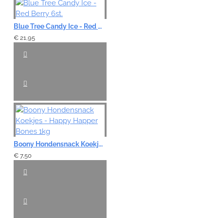
Blue Tree Candy Ice - Red Berry 6st.
€ 21,95
Boony Hondensnack Koekjes - Happy Happer Bones 1kg
€ 7,50