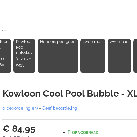
loon
Kowloon
Hondenspeelgoed
zwemmen
zwembad
l
Pool
l
Bubble -
le -
XL/ 020
160
2433
Kowloon Cool Pool Bubble - X
0 beoordeling(en)
-
Geef beoordeling
€ 84,95
OP VOORRAAD