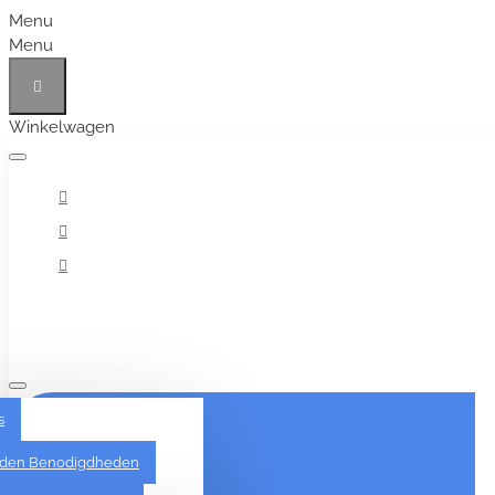
Menu
Menu
Winkelwagen
Alles
s
den Benodigdheden