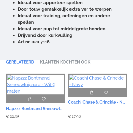
Ideaal voor apporteer spellen
Door touw gemakkelijk extra ver te werpen
Ideaal voor training, oefeningen en andere
spellen
Ideaal voor pup tot middelgrote honden
Drijvend door kurkvulling
Art.nr. 020 7116
GERELATEERD
KLANTEN KOCHTEN OOK
Coachi Chase & Crinckle - Navy
Napzzz Bontmand Sneeuwluipaard - Wit 9 maten
€ 22,95
€ 17,96
€