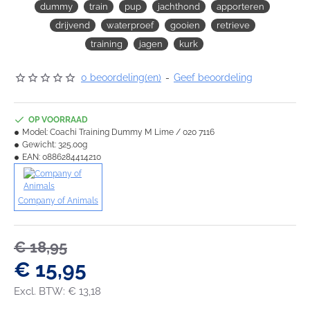
dummy
train
pup
jachthond
apporteren
drijvend
waterproef
gooien
retrieve
training
jagen
kurk
0 beoordeling(en)
-
Geef beoordeling
OP VOORRAAD
Model:
Coachi Training Dummy M Lime / 020 7116
Gewicht:
325.00g
EAN:
0886284414210
Company of Animals
€ 18,95
€ 15,95
Excl. BTW: € 13,18