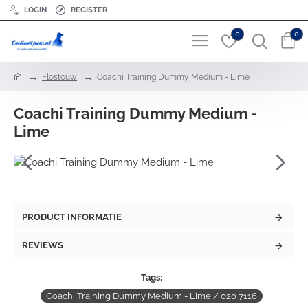
LOGIN
REGISTER
0
0
h
Flostouw
Coachi Training Dummy Medium - Lime
o
m
Coachi Training Dummy Medium -
e
Lime
PRODUCT INFORMATIE
REVIEWS
Tags:
Coachi Training Dummy Medium - Lime / 020 7116