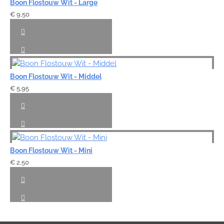
Boon Flostouw Wit - Large
€ 9,50
Boon Flostouw Wit - Middel
€ 5,95
Boon Flostouw Wit - Mini
€ 2,50