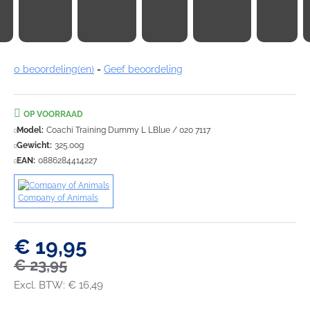
0 beoordeling(en)
-
Geef beoordeling
OP VOORRAAD
Model:
Coachi Training Dummy L LBlue / 020 7117
Gewicht:
325.00g
EAN:
0886284414227
Company of Animals
€ 19,95
€ 23,95
Excl. BTW: € 16,49