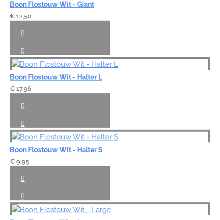
Boon Flostouw Wit - Giant
€ 12,50
Boon Flostouw Wit - Halter L
€ 17,96
Boon Flostouw Wit - Halter S
€ 9,95