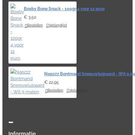
Boxby Bone Snack - 100gr 4 voor 12 euro
€ 3,50
Bestellen
Verlanglijst
Napzzz Bontmand Sneeuwluipaard - Wit 9 m
€ 22,95
Bestellen
Verlanglijst
Informatie