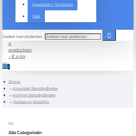
Aquarium / Terrarium
Sale
Zoeken naar producten...
0
product(en)
- € 0,00
0
home
Knaagdier Benodigdheden
Konijnen Benodigdheden
Voerbak en Waterfles
Alle Categorieën