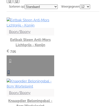
Sorteren op:
Weergegeven:
Boon/Boony
Eetbak Steen Anti-Mors
Lichtgrijs - Konijn
€ 7,95
Boon/Boony
Knaagdier Beloningsbal -
8cm Wortelprint