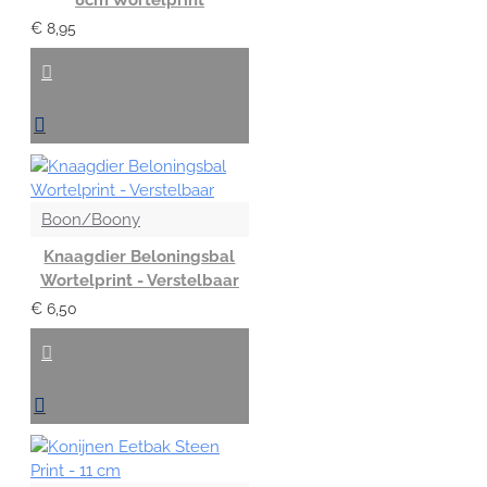
€ 8,95
Boon/Boony
Knaagdier Beloningsbal
Wortelprint - Verstelbaar
€ 6,50