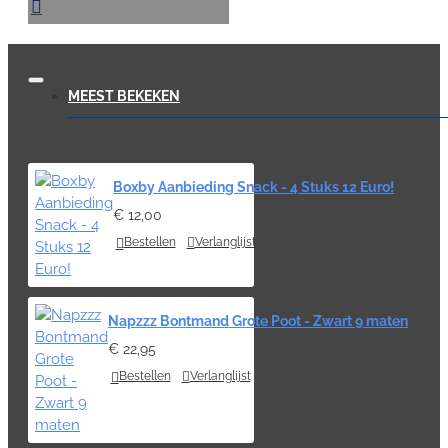
MEEST BEKEKEN
Boxby Aanbieding Snack - 4 Stuks 12 Euro!
€ 12,00
Bestellen
Verlanglijst
Napzzz Bontmand Grote Poot - Zwart 9 maten
€ 22,95
Bestellen
Verlanglijst