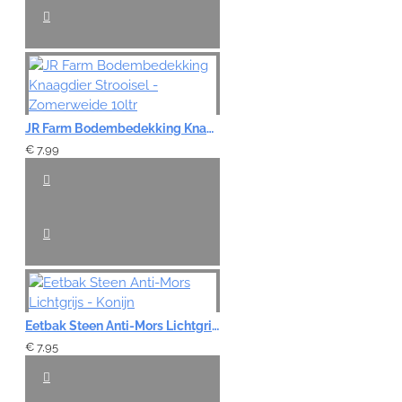
JR Farm Bodembedekking Knaagdier Strooisel - Zomerweide 10ltr
€ 7,99
Eetbak Steen Anti-Mors Lichtgrijs - Konijn
€ 7,95