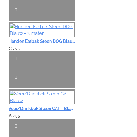
Honden Eetbak Steen DOG Blauw - 3 maten
€ 7,95
Voer/Drinkbak Steen CAT - Blauw
€ 7,95