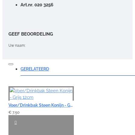
Art.nr. 020 3256
GEEF BEOORDELING
Uw naam:
Opmerking:
GERELATEERD
Note:
HTML-code wordt niet vertaald!
Voer/Drinkbak Steen Konijn - Grijs 12cm
Waardering:
€ 7,50
Slecht
Goed
VERDER