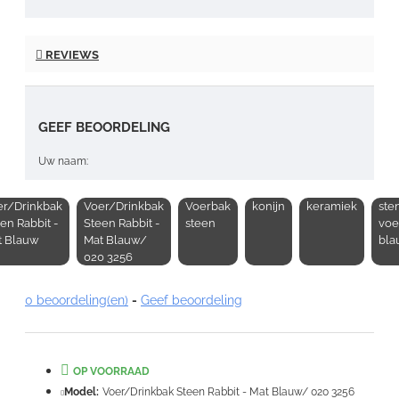
REVIEWS
GEEF BEOORDELING
Uw naam:
er/Drinkbak
Voer/Drinkbak
Voerbak
konijn
keramiek
ste
Opmerking:
en Rabbit -
Steen Rabbit -
steen
voe
t Blauw
Mat Blauw/
bla
020 3256
0 beoordeling(en)
-
Geef beoordeling
Note:
HTML-code wordt niet vertaald!
Waardering:
OP VOORRAAD
Slecht
Goed
Model:
Voer/Drinkbak Steen Rabbit - Mat Blauw/ 020 3256