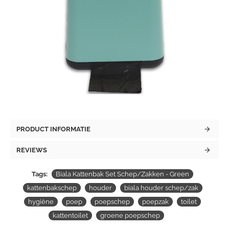
PRODUCT INFORMATIE
REVIEWS
Tags:
Biala Kattenbak Set Schep/Zakken - Green
kattenbakschep
houder
biala houder schep/zak
hygiëne
poep
poepschep
poepzak
toilet
kattentoilet
groene poepschep