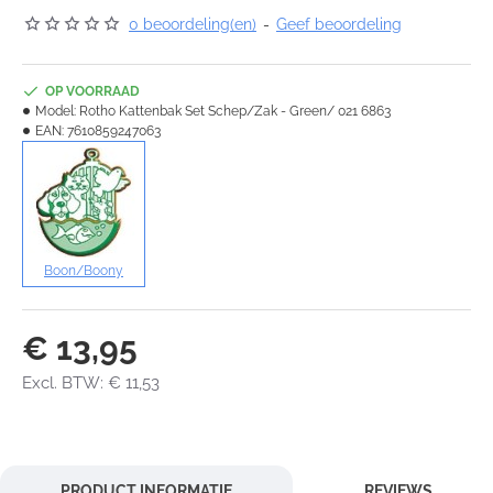
0 beoordeling(en)
-
Geef beoordeling
OP VOORRAAD
Model:
Rotho Kattenbak Set Schep/Zak - Green/ 021 6863
EAN:
7610859247063
Boon/Boony
€ 13,95
Excl. BTW: € 11,53
PRODUCT INFORMATIE
REVIEWS