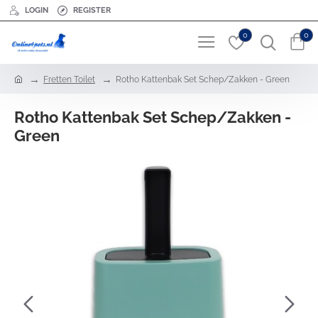
LOGIN
REGISTER
0
0
h
Fretten Toilet
Rotho Kattenbak Set Schep/Zakken - Green
o
m
Rotho Kattenbak Set Schep/Zakken -
e
Green