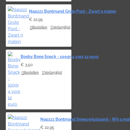
Napzzz Bontmand Grote Poot - Zwart 9 maten
€ 22,95
Bestellen
Verlanglijst
Boxby Bone Snack - 100gr 4 voor 12 euro
€ 3,50
Bestellen
Verlanglijst
Napzzz Bontmand Sneeuwluipaard - Wit 9 ma
€ 22,95