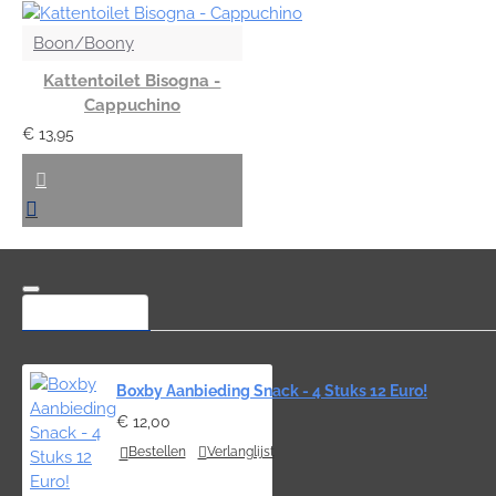
Boon/Boony
Kattentoilet Bisogna -
Cappuchino
€ 13,95
MEEST BEKEKEN
Boxby Aanbieding Snack - 4 Stuks 12 Euro!
€ 12,00
Bestellen
Verlanglijst