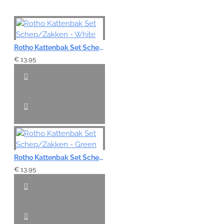
Note:
HTML-code wordt niet vertaald!
Rotho Kattenbak Set Schep/Zakken - White
Waardering:
€ 13,95
Slecht
Goed
VERDER
Rotho Kattenbak Set Schep/Zakken - Green
€ 13,95