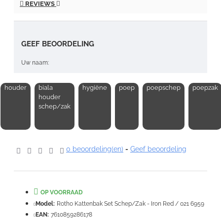
REVIEWS
GEEF BEOORDELING
Uw naam:
houder
biala
hygiëne
poep
poepschep
poepzak
Opmerking:
houder
schep/zak
0 beoordeling(en)
-
Geef beoordeling
Note:
HTML-code wordt niet vertaald!
Waardering:
Slecht
Goed
OP VOORRAAD
Model:
Rotho Kattenbak Set Schep/Zak - Iron Red / 021 6959
VERDER
EAN:
7610859286178