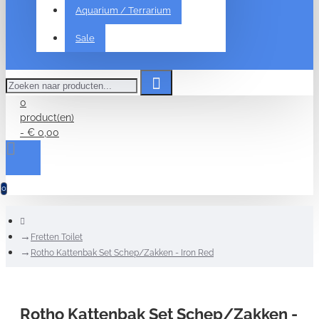
Aquarium / Terrarium
Sale
Zoeken
naar
producten...
0
product(en)
- € 0,00
0
home
Fretten Toilet
Rotho Kattenbak Set Schep/Zakken - Iron Red
Rotho Kattenbak Set Schep/Zakken -