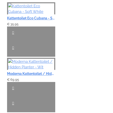
Kattentoilet Eco Cubana - Soft White
€ 35,95
Moderna Kattentoilet / Hidden Planter - Wit
€ 69,95