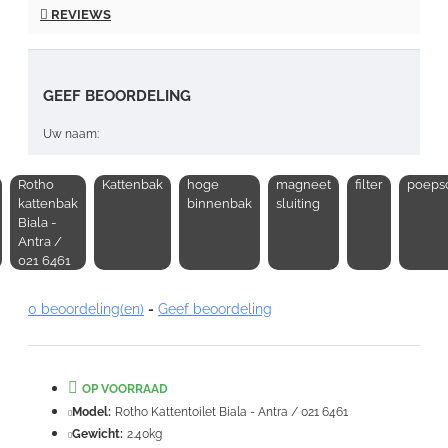
REVIEWS
GEEF BEOORDELING
Uw naam:
Rotho
Kattenbak
hoge
magneet
filter
poeps
Opmerking:
kattenbak
binnenbak
sluiting
Biala -
Antra /
021 6461
0 beoordeling(en)
-
Geef beoordeling
Note:
HTML-code wordt niet vertaald!
Waardering:
Slecht
Goed
OP VOORRAAD
Model:
Rotho Kattentoilet Biala - Antra / 021 6461
VERDER
Gewicht:
2.40kg