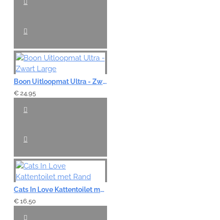
Boon Uitloopmat Ultra - Zwart Large
€ 24,95
Cats In Love Kattentoilet met Rand
€ 16,50