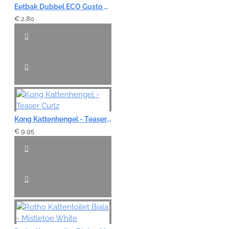
Eetbak Dubbel ECO Gusto XS - Warm Grijs
€ 2,80
Kong Kattenhengel - Teaser Curlz
€ 9,95