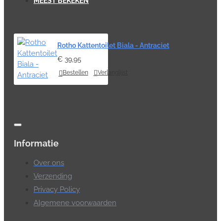
MEEST BEKEKEN
Rotho Kattentoilet Biala - Antraciet
€ 39,95
Bestellen
Verlanglijst
Informatie
Over ons
Verzending
Privacy Policy
Algemene voorwaarden