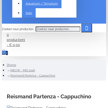
Aquarium / Terrarium
Sale
Zoeken naar producten...
0
product(en)
- € 0,00
0
home
NIEUW - MEI 2026
Reismand Partenza - Cappuchino
Reismand Partenza - Cappuchino