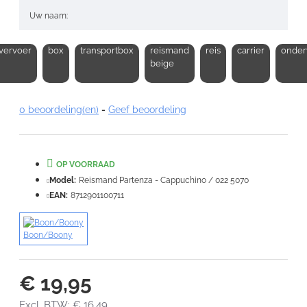
Uw naam:
vervoer
box
transportbox
reismand
reis
carrier
onde
Opmerking:
beige
0 beoordeling(en)
-
Geef beoordeling
Note:
HTML-code wordt niet vertaald!
OP VOORRAAD
Waardering:
Slecht
Goed
Model:
Reismand Partenza - Cappuchino / 022 5070
EAN:
8712901100711
VERDER
Boon/Boony
€ 19,95
Excl. BTW: € 16,49