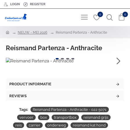
LOGIN
REGISTER
0
0
h
NIEUW - MEI 2026
Reismand Partenza - Anthracite
o
m
Reismand Partenza - Anthracite
e
PRODUCT INFORMATIE
REVIEWS
Tags:
Reismand Partenza - Anthracite - 022 5071
vervoer
box
transportbox
reismand grijs
reis
carrier
onderweg
reismand kat hond