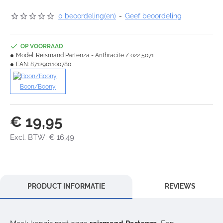
0 beoordeling(en)
-
Geef beoordeling
OP VOORRAAD
Model:
Reismand Partenza - Anthracite / 022 5071
EAN:
8712901100780
Boon/Boony
€ 19,95
Excl. BTW: € 16,49
PRODUCT INFORMATIE
REVIEWS