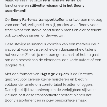
Maak kennis met onze
reismand Partenza
, Een
functionele en
stijlvolle reismand in het Boony
assortiment!
De
Boony Partenza transportkoffer
is ontworpen met oog
voor comfort, veiligheid en stijl, precies waar Boony voor
staat. Want een sterke band tussen mens en dier betekent
ook zorgeloos samen onderweg zijn.
Deze stevige reismand is voorzien van een metalen deur,
wat zorgt voor extra veiligheid en duurzaamheid tijdens
het vervoer. Zo reis je met een gerust hart, of het nu gaat
om een bezoek aan de dierenarts, een korte autorit of een
langere reis.
Met een formaat van
H47 x 32 x 29 cm
is de Partenza
geschikt voor diverse kleine huisdieren en biedt hij
voldoende ruimte om comfortabel te zitten of liggen.
Dankzij het tijdloze ontwerp en de verkrijgbare stijlvolle
kleuren past deze transportkoffer perfect binnen het
Boony assortiment én in jouw persoonlijke smaak.