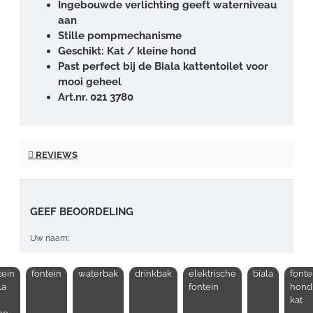
Ingebouwde verlichting geeft waterniveau
aan
Stille pompmechanisme
Geschikt: Kat / kleine hond
Past perfect bij de Biala kattentoilet voor
mooi geheel
Art.nr. 021 3780
REVIEWS
GEEF BEOORDELING
Uw naam:
tein
fontein
waterbak
drinkbak
elektrische
biala
fonte
Opmerking:
la
fontein
hond
kat