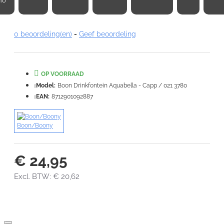
no
0 beoordeling(en)
-
Geef beoordeling
Note:
HTML-code wordt niet vertaald!
Waardering:
Slecht
Goed
OP VOORRAAD
Model:
Boon Drinkfontein Aquabella - Capp / 021 3780
VERDER
EAN:
8712901092887
Boon/Boony
€ 24,95
Excl. BTW: € 20,62