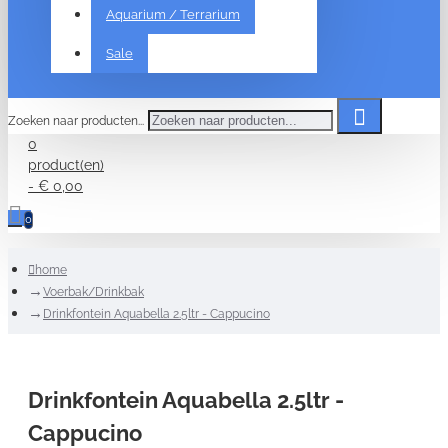
Aquarium / Terrarium
Sale
Zoeken naar producten...
0
product(en)
- € 0,00
0
home
Voerbak/Drinkbak
Drinkfontein Aquabella 2.5ltr - Cappucino
Drinkfontein Aquabella 2.5ltr -
Cappucino