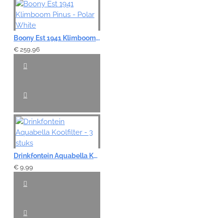
Boony Est 1941 Klimboom Pinus - Polar White
€ 259,96
Drinkfontein Aquabella Koolfilter - 3 stuks
€ 9,99