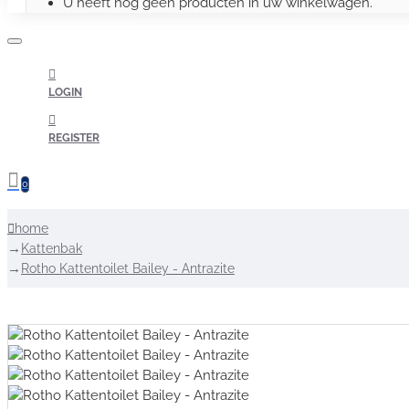
U heeft nog geen producten in uw winkelwagen.
LOGIN
REGISTER
0
home
Kattenbak
Rotho Kattentoilet Bailey - Antrazite