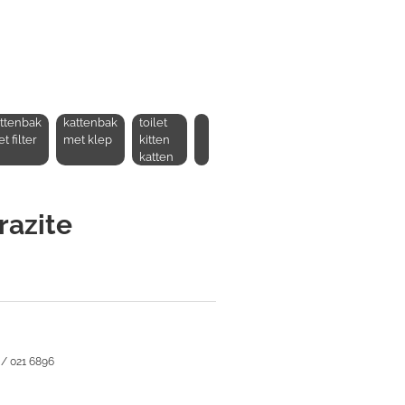
ttenbak
kattenbak
toilet
t filter
met klep
kitten
katten
razite
 / 021 6896