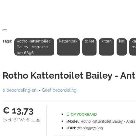
Tags:
Rotho Kattentoilet
kattenbak
toilet
kitten
kat
ka
Bailey - Antrazite -
me
021 6896
Rotho Kattentoilet Bailey - Ant
0 beoordeling(en)
-
Geef beoordeling
€ 13,73
OP VOORRAAD
Excl. BTW: € 11,35
Model:
Rotho Kattentoilet Bailey - Antra
EAN:
7610859274809