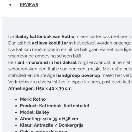
REVIEWS
De
Bailey kattenbak van Rotho
, is een kattenbak met een z
Dankzij het
actieve koolfilter
in het deksel worden onaangena
Uw kat kan moeiteloos in en uit de bak gaan via het handig
waardoor de omgeving schoon blijft.
Een
anti-morsrand in het deksel
zorgt ervoor dat urine niet
schoonmaken een fluitje van een cent maakt. Met extra priv
stabiliteit en de stevige
handgreep bovenop
maakt het verp
Verkrijgbaar in diverse stijlvolle hippe kleuren, past deze katt
Afmetingen: H56 x 40 x 39 cm
Merk: Rotho
Product: Kattenbak, Kattentoilet
Model: Bailey
Afmeting: 40 x 39 x H56 cm
Kleur: Antrazite / Donkergrijs
Ook in andere kleuren