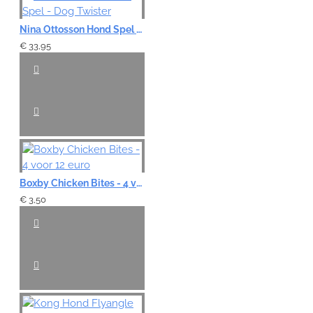
Note:
HTML-code wordt niet vertaald!
Nina Ottosson Hond Spel - Dog Twister
Waardering:
€ 33,95
Slecht
Goed
VERDER
Boxby Chicken Bites - 4 voor 12 euro
€ 3,50