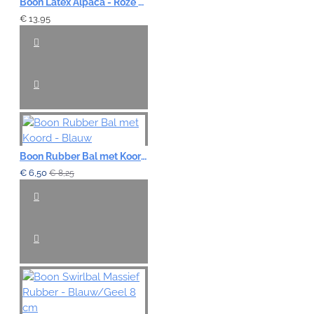
Boon Latex Alpaca - Roze 32cm
€ 13,95
Boon Rubber Bal met Koord - Blauw
€ 6,50
€ 8,25