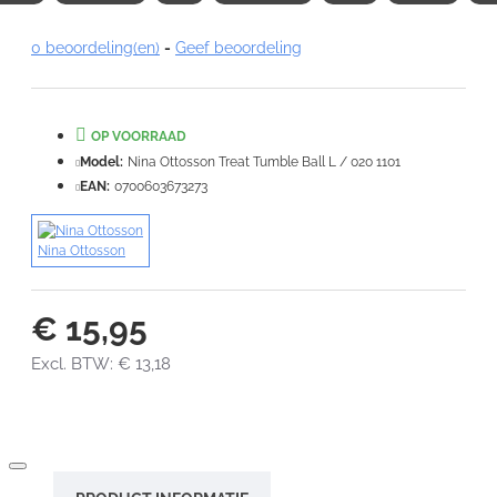
Note:
HTML-code wordt niet vertaald!
0 beoordeling(en)
-
Geef beoordeling
Waardering:
Slecht
Goed
OP VOORRAAD
VERDER
Model:
Nina Ottosson Treat Tumble Ball L / 020 1101
EAN:
0700603673273
Nina Ottosson
€ 15,95
Excl. BTW: € 13,18