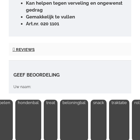
Kan helpen tegen verveling en ongewenst
gedrag
Gemakkelijk te vullen
Art.nr. 020 1101
REVIEWS
GEEF BEOORDELING
Uw naam:
pelen
hondenbal
treat
beloningbal
snack
traktatie
ro
Opmerking: