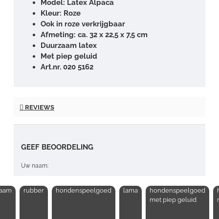
Model: Latex Alpaca
Kleur: Roze
Ook in roze verkrijgbaar
Afmeting: ca. 32 x 22,5 x 7,5 cm
Duurzaam latex
Met piep geluid
Art.nr. 020 5162
REVIEWS
GEEF BEOORDELING
Uw naam:
zaam
rubber
hondenspeelgoed
lama
hondenspeelgoed
Opmerking:
met piep geluid