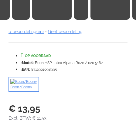
Note:
HTML-code wordt niet vertaald!
0 beoordeling(en)
-
Geef beoordeling
Waardering:
Slecht
Goed
OP VOORRAAD
VERDER
Model:
Boon HSP Latex Alpaca Roze / 020 5162
EAN:
8712901098995
Boon/Boony
€ 13,95
Excl. BTW: € 11,53