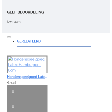
GEEF BEOORDELING
Uw naam:
Opmerking:
GERELATEERD
Note:
HTML-code wordt niet vertaald!
Hondenspeelgoed Latex Hamburger - 6cm
Waardering:
Slecht
Goed
€ 3,46
VERDER