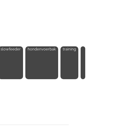
slowfeeder
hondenvoerbak
training