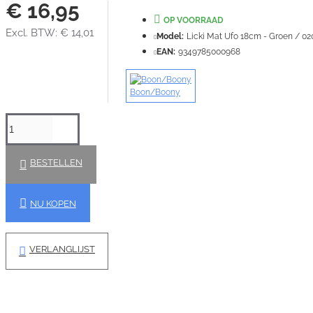
€ 16,95
OP VOORRAAD
Excl. BTW: € 14,01
Model:
Licki Mat Ufo 18cm - Groen / 02
EAN:
9349785000968
Boon/Boony
BESTELLEN
NU KOPEN
VERLANGLIJST