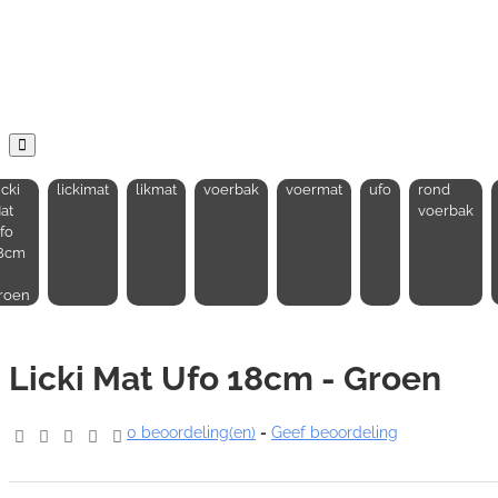
icki
lickimat
likmat
voerbak
voermat
ufo
rond
at
voerbak
fo
8cm
roen
Licki Mat Ufo 18cm - Groen
0 beoordeling(en)
-
Geef beoordeling