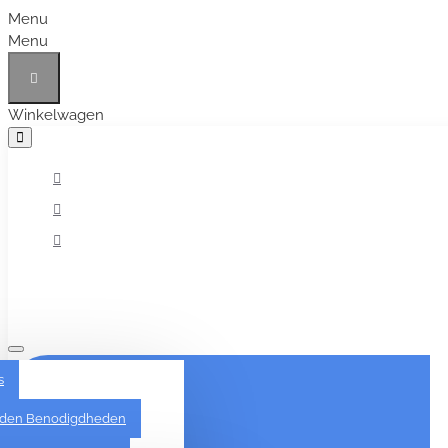
Menu
Menu
Winkelwagen
Alles
s
den Benodigdheden