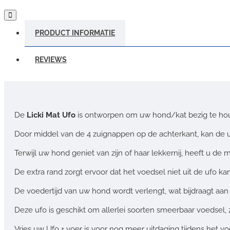
PRODUCT INFORMATIE
REVIEWS
De
Licki Mat Ufo
is ontworpen om uw hond/kat bezig te hou
Door middel van de 4 zuignappen op de achterkant, kan de 
Terwijl uw hond geniet van zijn of haar lekkernij, heeft u 
De extra rand zorgt ervoor dat het voedsel niet uit de ufo kan
De voedertijd van uw hond wordt verlengt, wat bijdraagt aan 
Deze ufo is geschikt om allerlei soorten smeerbaar voedsel, 
Vries uw Ufo + voer is voor nog meer uitdaging tijdens het vo