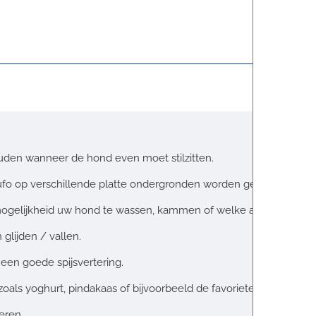
den wanneer de hond even moet stilzitten.
ufo op verschillende platte ondergronden worden gehangen.
de mogelijkheid uw hond te wassen, kammen of welke andere bezig
 glijden / vallen.
een goede spijsvertering.
zoals yoghurt, pindakaas of bijvoorbeeld de favoriete pasta van 
eren.