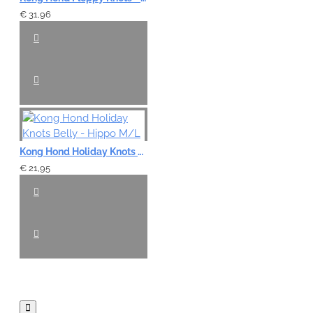
€ 31,96
Kong Hond Holiday Knots Belly - Hippo M/L
€ 21,95