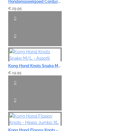
Hondenspeelgoed Corduroy - Gijs de Gans 90cm
€ 29,95
Kong Hond Knots Snake M/L - Assorti
€ 19,95
Kong Hond Floppy Knots - Hippo Jumbo XL