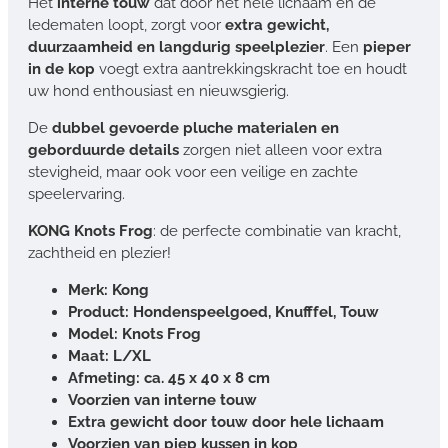
Het
interne touw
dat door het hele lichaam en de
ledematen loopt, zorgt voor
extra gewicht,
duurzaamheid en langdurig speelplezier
. Een
pieper
in de kop
voegt extra aantrekkingskracht toe en houdt
uw hond enthousiast en nieuwsgierig.
De
dubbel gevoerde pluche materialen en
geborduurde details
zorgen niet alleen voor extra
stevigheid, maar ook voor een veilige en zachte
speelervaring.
KONG Knots Frog
: de perfecte combinatie van kracht,
zachtheid en plezier!
Merk: Kong
Product: Hondenspeelgoed, Knufffel, Touw
Model: Knots Frog
Maat: L/XL
Afmeting: ca. 45 x 40 x 8 cm
Voorzien van interne touw
Extra gewicht door touw door hele lichaam
Voorzien van piep kussen in kop