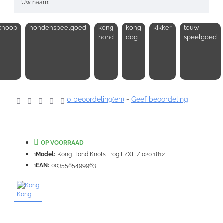
Uw naam:
knoop
hondenspeelgoed
kong
kong
kikker
touw
Opmerking:
hond
dog
speelgoed
Note:
HTML-code wordt niet vertaald!
0 beoordeling(en)
-
Geef beoordeling
Waardering:
Slecht
Goed
OP VOORRAAD
VERDER
Model:
Kong Hond Knots Frog L/XL / 020 1812
EAN:
0035585499963
Kong