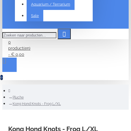
Aquarium / Terrarium
Sale
Zoeken
naar
producten...
0
product(en)
- € 0,00
0
home
Pluche
Kong Hond Knots - Frog L/XL
Kong Hond Knots - Frog L/XL