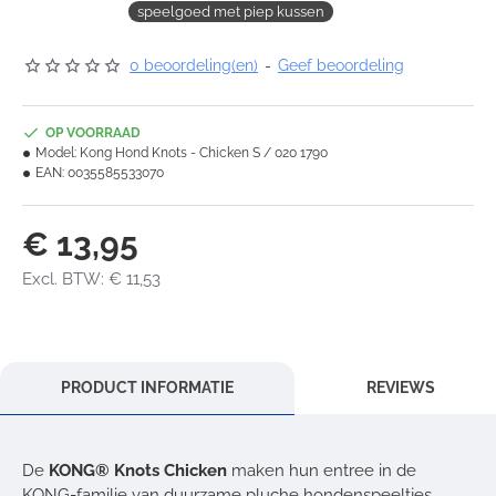
speelgoed met piep kussen
0 beoordeling(en)
-
Geef beoordeling
OP VOORRAAD
Model:
Kong Hond Knots - Chicken S / 020 1790
EAN:
0035585533070
€ 13,95
Excl. BTW: € 11,53
PRODUCT INFORMATIE
REVIEWS
De
KONG® Knots Chicken
maken hun entree in de
KONG-familie van duurzame pluche hondenspeeltjes.