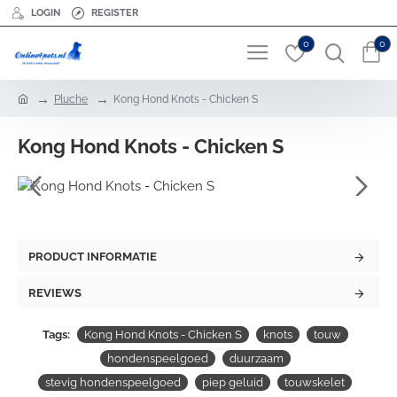
LOGIN
REGISTER
0
0
h
Pluche
Kong Hond Knots - Chicken S
o
m
Kong Hond Knots - Chicken S
e
PRODUCT INFORMATIE
REVIEWS
Tags:
Kong Hond Knots - Chicken S
knots
touw
hondenspeelgoed
duurzaam
stevig hondenspeelgoed
piep geluid
touwskelet