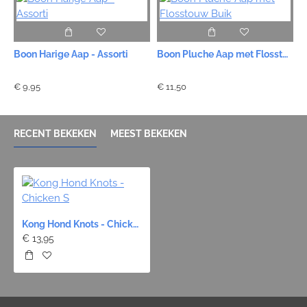
Boon Harige Aap - Assorti
Boon Pluche Aap met Flosstouw Buik
B
€ 9,95
€ 11,50
€
RECENT BEKEKEN
MEEST BEKEKEN
Kong Hond Knots - Chicken S
€ 13,95