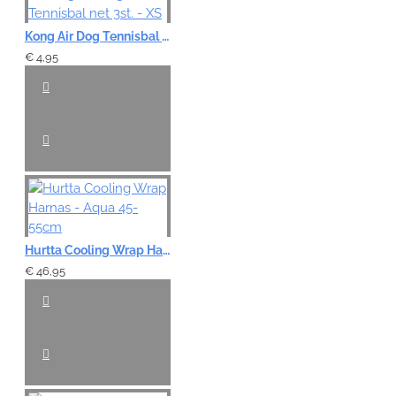
Kong Air Dog Tennisbal net 3st. - XS
€ 4,95
Hurtta Cooling Wrap Harnas - Aqua 45-55cm
€ 46,95