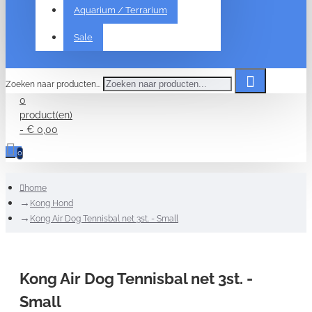
Aquarium / Terrarium
Sale
Zoeken naar producten...
0
product(en)
- € 0,00
0
home
Kong Hond
Kong Air Dog Tennisbal net 3st. - Small
Kong Air Dog Tennisbal net 3st. -
Small