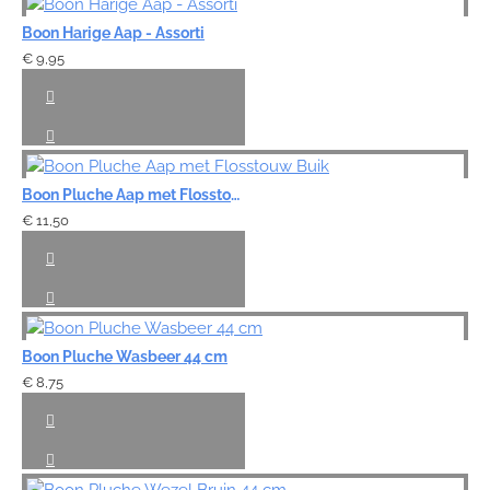
Boon Harige Aap - Assorti
€ 9,95
Boon Pluche Aap met Flosstouw Buik
€ 11,50
Boon Pluche Wasbeer 44 cm
€ 8,75