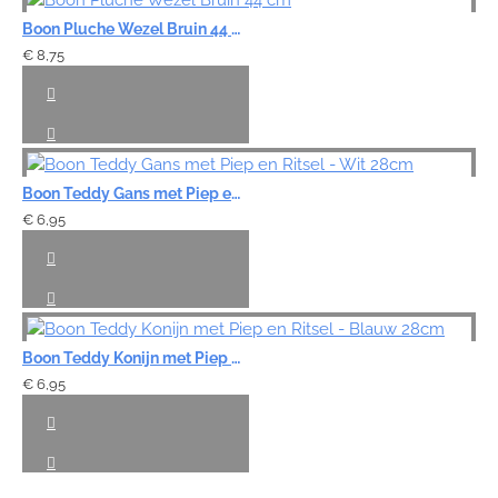
Boon Pluche Wezel Bruin 44 cm
€ 8,75
Boon Teddy Gans met Piep en Ritsel - Wit 28cm
€ 6,95
Boon Teddy Konijn met Piep en Ritsel - Blauw 28cm
€ 6,95