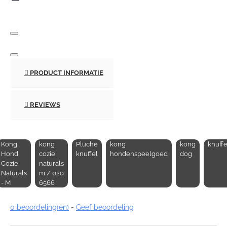
PRODUCT INFORMATIE
REVIEWS
Kong
kong
Pluche
kong
kong
knuffe
Hond
cozie
knuffel
hondenspeelgoed
dog
Cozie
naturals
Naturals
m / 020
- M
6566
0 beoordeling(en)
-
Geef beoordeling