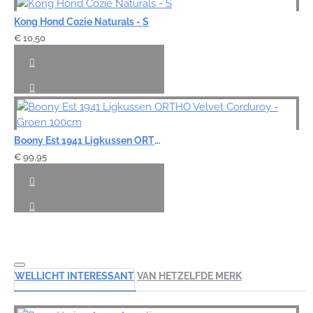
Kong Hond Cozie Naturals - S
€ 10,50
Boony Est 1941 Ligkussen ORTHO Velvet Corduroy - Groen 100cm
€ 99,95
WELLICHT INTERESSANT
VAN HETZELFDE MERK