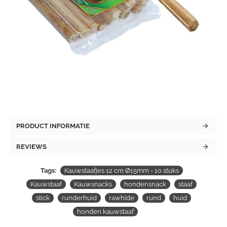
PRODUCT INFORMATIE
REVIEWS
Tags:
Kauwstaafjes 12 cm Ø15mm - 10 stuks
Kauwstaaf
Kauwsnacks
hondensnack
staaf
stick
runderhuid
rawhide
rund
huid
honden kauwstaaf