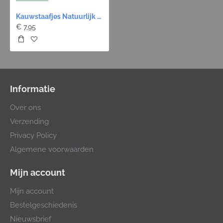
Kauwstaafjes Natuurlijk 12 cm Ø15mm - 10 stuks
€ 7,95
Informatie
Over ons
Verzending
Privacy Policy
Algemene voorwaarden
Mijn account
Mijn account
Bestelgeschiedenis
Nieuwsbrief