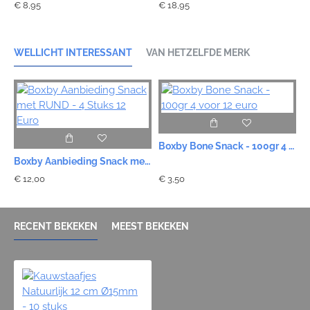
€ 8,95
€ 18,95
WELLICHT INTERESSANT
VAN HETZELFDE MERK
Boxby Bone Snack - 100gr 4 voor 12 euro
Boxby Aanbieding Snack met RUND - 4 Stuks 12 Euro
€ 12,00
€ 3,50
€
RECENT BEKEKEN
MEEST BEKEKEN