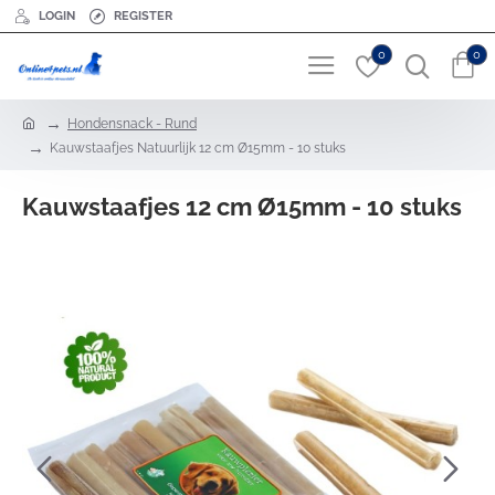
LOGIN
REGISTER
0
0
h
Hondensnack - Rund
o
Kauwstaafjes Natuurlijk 12 cm Ø15mm - 10 stuks
m
e
Kauwstaafjes 12 cm Ø15mm - 10 stuks