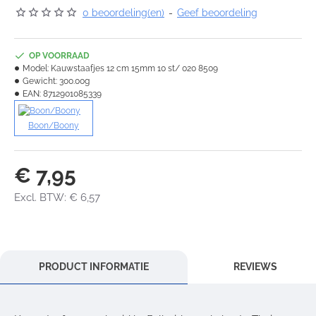
0 beoordeling(en)
-
Geef beoordeling
OP VOORRAAD
Model:
Kauwstaafjes 12 cm 15mm 10 st/ 020 8509
Gewicht:
300.00g
EAN:
8712901085339
Boon/Boony
€ 7,95
Excl. BTW: € 6,57
PRODUCT INFORMATIE
REVIEWS