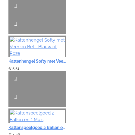
Kattenhengel Softy met Veer en Bel - Blauw of Roze
€ 5,51
Kattenspeelgoed 2 Ballen en 1 Muis
€ 4,76