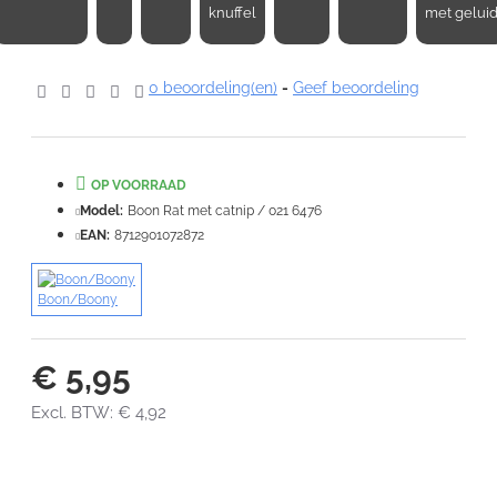
Opmerking:
knuffel
met gelui
0 beoordeling(en)
-
Geef beoordeling
Note:
HTML-code wordt niet vertaald!
Waardering:
OP VOORRAAD
Slecht
Goed
Model:
Boon Rat met catnip / 021 6476
EAN:
8712901072872
VERDER
Boon/Boony
€ 5,95
Excl. BTW: € 4,92