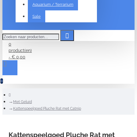
Aquarium / Terrarium
Sale
Zoeken
naar
producten...
0
product(en)
- € 0,00
0
home
Met Geluid
Kattenspeelgoed Pluche Rat met Catnip
Kattenspeelgoed Pluche Rat met