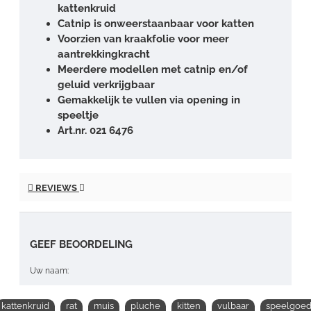
kattenkruid
Catnip is onweerstaanbaar voor katten
Voorzien van kraakfolie voor meer
aantrekkingkracht
Meerdere modellen met catnip en/of
geluid verkrijgbaar
Gemakkelijk te vullen via opening in
speeltje
Art.nr. 021 6476
REVIEWS
GEEF BEOORDELING
Uw naam:
kattenkruid
rat
muis
pluche
kitten
vulbaar
speelgoe