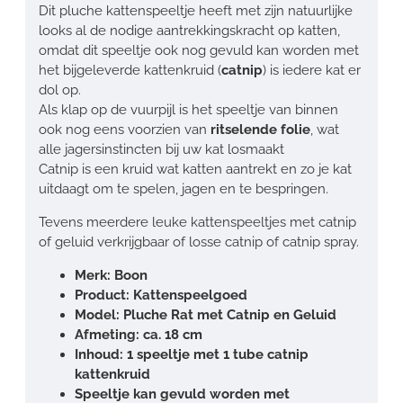
Dit pluche kattenspeeltje heeft met zijn natuurlijke
looks al de nodige aantrekkingskracht op katten,
omdat dit speeltje ook nog gevuld kan worden met
het bijgeleverde kattenkruid (
catnip
) is iedere kat er
dol op.
Als klap op de vuurpijl is het speeltje van binnen
ook nog eens voorzien van
ritselende folie
, wat
alle jagersinstincten bij uw kat losmaakt
Catnip is een kruid wat katten aantrekt en zo je kat
uitdaagt om te spelen, jagen en te bespringen.
Tevens meerdere leuke kattenspeeltjes met catnip
of geluid verkrijgbaar of losse catnip of catnip spray.
Merk: Boon
Product: Kattenspeelgoed
Model: Pluche Rat met Catnip en Geluid
Afmeting: ca. 18 cm
Inhoud: 1 speeltje met 1 tube catnip
kattenkruid
Speeltje kan gevuld worden met