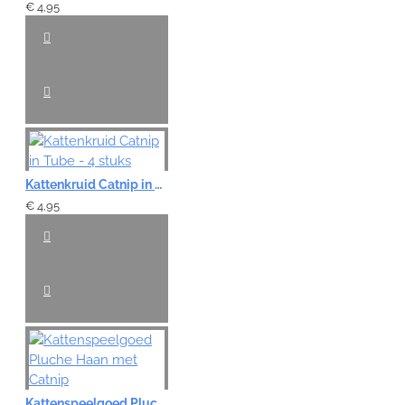
€ 4,95
Kattenkruid Catnip in Tube - 4 stuks
€ 4,95
Kattenspeelgoed Pluche Haan met Catnip