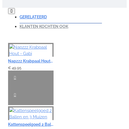
Opmerking:
GERELATEERD
KLANTEN KOCHTEN OOK
Note:
HTML-code wordt niet vertaald!
Waardering:
Napzzz Krabpaal Hout - Gabi
Slecht
Goed
€ 49,95
VERDER
Kattenspeelgoed 2 Ballen en 3 Muizen