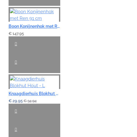
Boon Konijnenhok met Ren 91 cm
€ 147,95
Knaagdierhuis Blokhut Hout - L
€ 29,95
€ 34,94