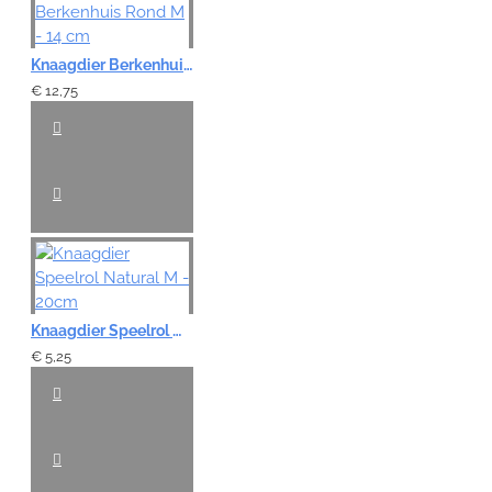
Note:
HTML-code wordt niet vertaald!
Knaagdier Berkenhuis Rond M - 14 cm
Waardering:
Slecht
Goed
€ 12,75
VERDER
Knaagdier Speelrol Natural M - 20cm
€ 5,25