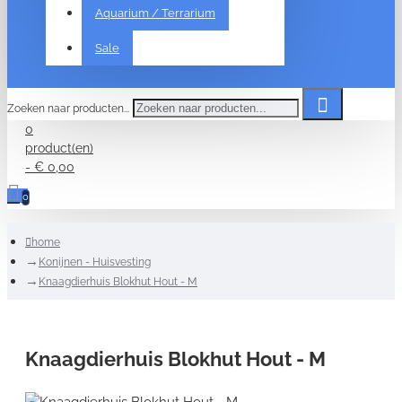
Aquarium / Terrarium
Sale
Zoeken naar producten...
0
product(en)
- € 0,00
0
home
Konijnen - Huisvesting
Knaagdierhuis Blokhut Hout - M
Knaagdierhuis Blokhut Hout - M