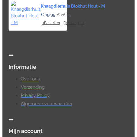
Knaagdierhuis Blokhut Hout - M
€ 19,95
€ 26,95
Bestellen
Verlanglijst
Informatie
Over ons
Verzending
Privacy Policy
Algemene voorwaarden
Mijn account