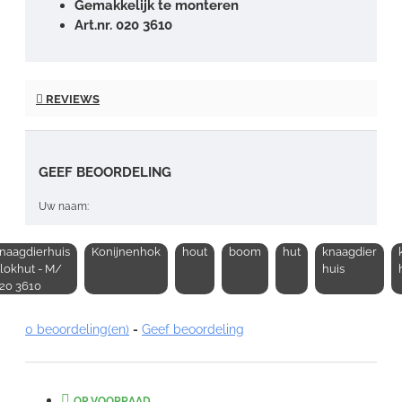
Gemakkelijk te monteren
Art.nr. 020 3610
REVIEWS
GEEF BEOORDELING
Uw naam:
naagdierhuis
Konijnenhok
hout
boom
hut
knaagdier
Opmerking:
lokhut - M/
huis
20 3610
0 beoordeling(en)
-
Geef beoordeling
Note:
HTML-code wordt niet vertaald!
OP VOORRAAD