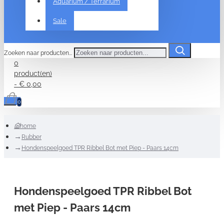
Aquarium / Terrarium
Sale
Zoeken naar producten...
0
product(en)
- € 0,00
0
home
Rubber
Hondenspeelgoed TPR Ribbel Bot met Piep - Paars 14cm
Hondenspeelgoed TPR Ribbel Bot
met Piep - Paars 14cm