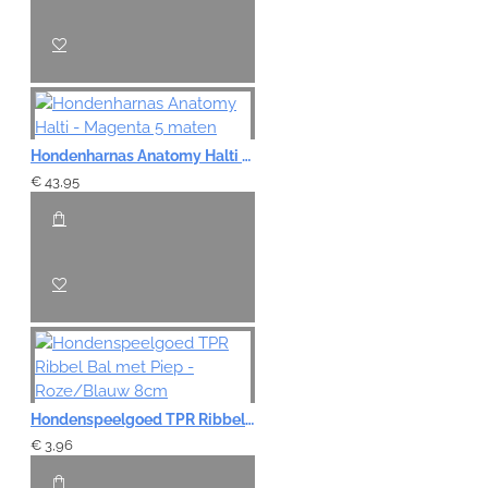
Hondenharnas Anatomy Halti - Magenta 5 maten
€ 43,95
Hondenspeelgoed TPR Ribbel Bal met Piep - Roze/Blauw 8cm
€ 3,96