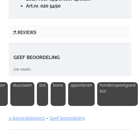
Art.nr. 020 5490
REVIEWS
GEEF BEOORDELING
Uw naam:
ber
duurzaam
bot
bone
apporteren
hondenspeelgoed
Opmerking:
bot
0 beoordeling(en)
-
Geef beoordeling
Note:
HTML-code wordt niet vertaald!
Waardering: