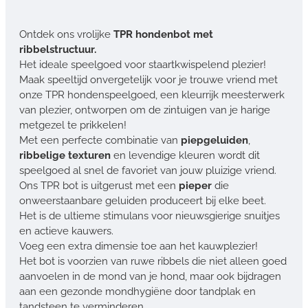
Ontdek ons vrolijke
TPR hondenbot met
ribbelstructuur.
Het ideale speelgoed voor staartkwispelend plezier!
Maak speeltijd onvergetelijk voor je trouwe vriend met
onze TPR hondenspeelgoed, een kleurrijk meesterwerk
van plezier, ontworpen om de zintuigen van je harige
metgezel te prikkelen!
Met een perfecte combinatie van
piepgeluiden
,
ribbelige texturen
en levendige kleuren wordt dit
speelgoed al snel de favoriet van jouw pluizige vriend.
Ons TPR bot is uitgerust met een
pieper
die
onweerstaanbare geluiden produceert bij elke beet.
Het is de ultieme stimulans voor nieuwsgierige snuitjes
en actieve kauwers.
Voeg een extra dimensie toe aan het kauwplezier!
Het bot is voorzien van ruwe ribbels die niet alleen goed
aanvoelen in de mond van je hond, maar ook bijdragen
aan een gezonde mondhygiëne door tandplak en
tandsteen te verminderen.