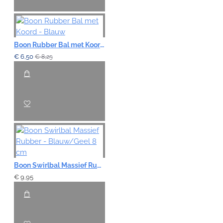
Boon Rubber Bal met Koord - Blauw
€ 6,50
€ 8,25
Boon Swirlbal Massief Rubber - Blauw/Geel 8 cm
€ 9,95