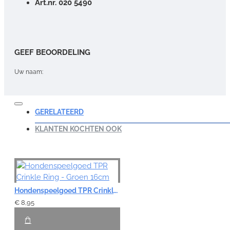
Art.nr. 020 5490
GEEF BEOORDELING
Uw naam:
Opmerking:
GERELATEERD
KLANTEN KOCHTEN OOK
Note:
HTML-code wordt niet vertaald!
Waardering:
Hondenspeelgoed TPR Crinkle Ring - Groen 16cm
Slecht
Goed
€ 8,95
VERDER