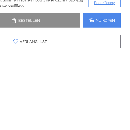
:
Boon Tennisbal Rainbow STIP M 6.4cm / 020 7929
Boon/Boony
8712901088255
BESTELLEN
NU KOPEN
VERLANGLIJST