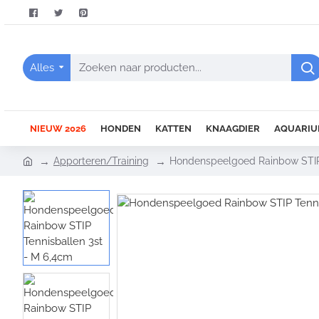
Alles
Zoeken
naar
producten...
NIEUW 2026
HONDEN
KATTEN
KNAAGDIER
AQUARIU
h
Apporteren/Training
Hondenspeelgoed Rainbow STIP 
o
m
e