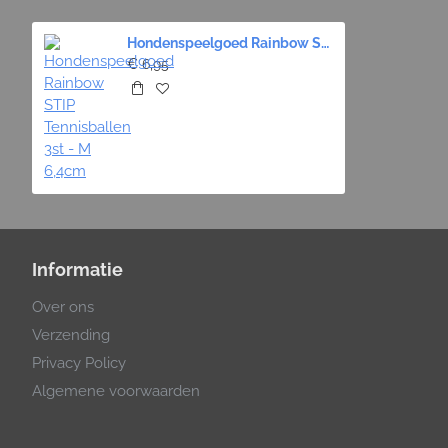
Hondenspeelgoed Rainbow STIP Tennisballen 3st - M 6,4cm
€ 6,95
Informatie
Over ons
Verzending
Privacy Policy
Algemene voorwaarden