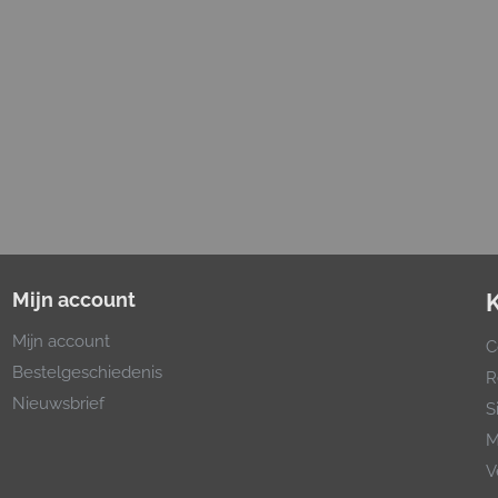
Mijn account
Mijn account
C
Bestelgeschiedenis
R
Nieuwsbrief
S
M
V