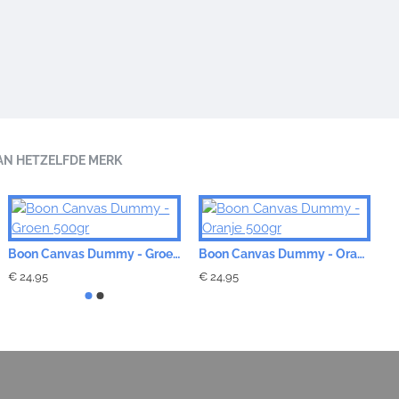
AN HETZELFDE MERK
Boon Canvas Dummy - Groen 500gr
Boon Canvas Dummy - Oranje 500gr
€ 24,95
€ 24,95
€