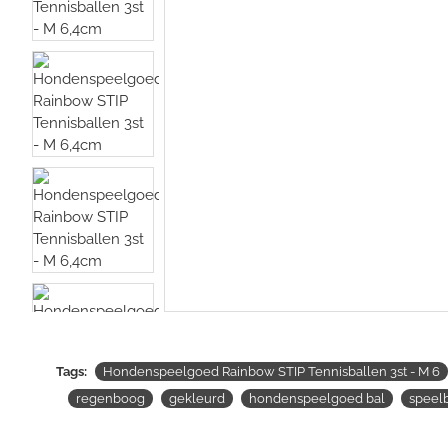
Tags:
Hondenspeelgoed Rainbow STIP Tennisballen 3st - M 6
regenboog
gekleurd
hondenspeelgoed bal
speel