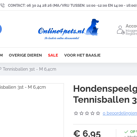
CONTACT: 06 30 24 28 26 (MA/VRIJ TUSSEN: 10:00 -12:00 EN 14:00 - 16:00)
Acco
Inlogge
Registr
M
OVERIGE DIEREN
SALE
VOOR HET BAASJE
Tennisballen 3st - M 6,4cm
Hondenspeelg
Tennisballen 3
0 beoordeling(en
€ 6,95
OP