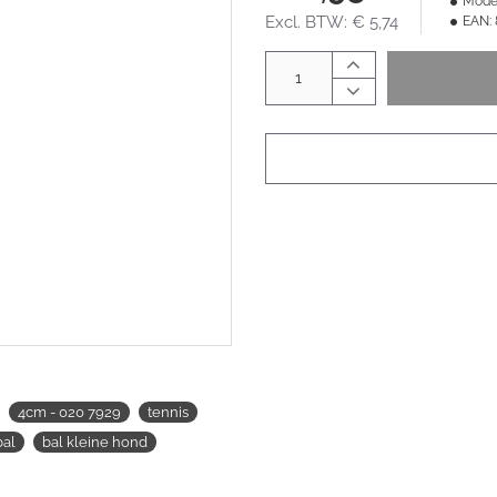
Model
Excl. BTW: € 5,74
EAN:
4cm - 020 7929
tennis
bal
bal kleine hond