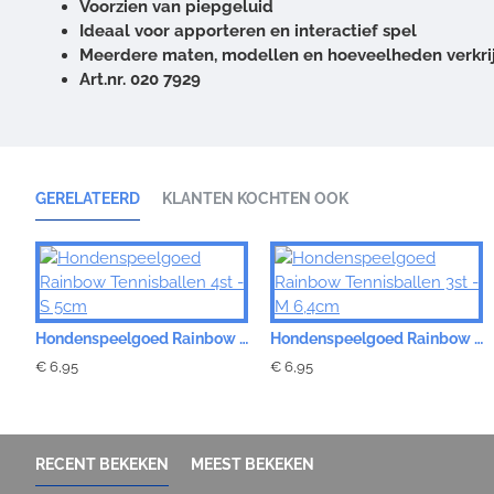
Voorzien van piepgeluid
Ideaal voor apporteren en interactief spel
Meerdere maten, modellen en hoeveelheden verkri
Art.nr. 020 7929
GERELATEERD
KLANTEN KOCHTEN OOK
Hondenspeelgoed Rainbow Tennisballen 4st - S 5cm
Hondenspeelgoed Rainbow Tennisballen 3st - M 6,4cm
€ 6,95
€ 6,95
RECENT BEKEKEN
MEEST BEKEKEN