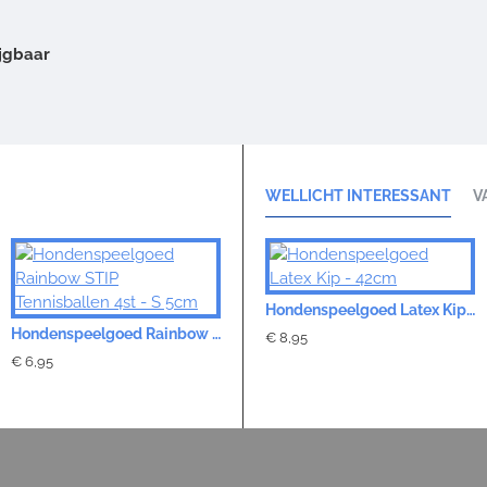
jgbaar
WELLICHT INTERESSANT
V
Hondenspeelgoed Latex Kip - 42cm
Hondenspeelgoed Rainbow STIP Tennisballen 4st - S 5cm
€ 8,95
€ 6,95