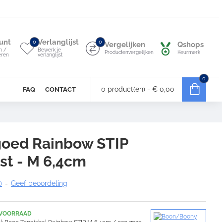
unt
Verlanglijst
0
0
Vergelijken
Qshops
n /
Bewerk je
Productenvergelijken
Keurmerk
eren
verlanglijst
0
0 product(en) - € 0,00
FAQ
CONTACT
oed Rainbow STIP
st - M 6,4cm
)
-
Geef beoordeling
 VOORRAAD