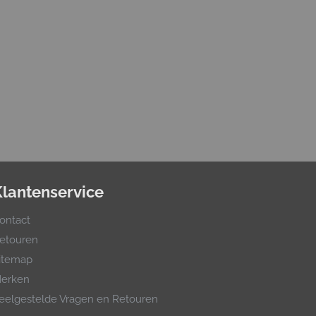
Klantenservice
ontact
etouren
itemap
erken
eelgestelde Vragen en Retouren