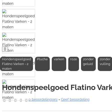
Hondenspeelgoed
Pluche
varken
roze
zonder
zonder
Flatino Varken - 2
geluid
vulling
maten
Hondenspeelgoed Flatino Vark
0 beoordeling(en)
-
Geef beoordeling