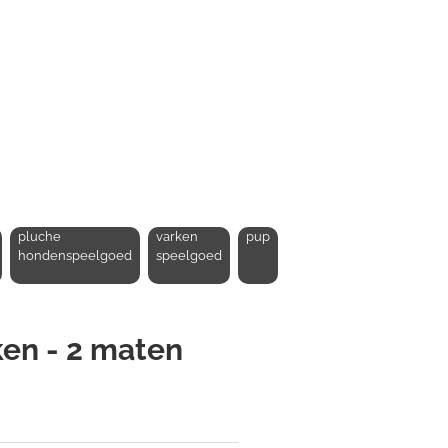
pluche
varken
pup
hondenspeelgoed
speelgoed
en - 2 maten