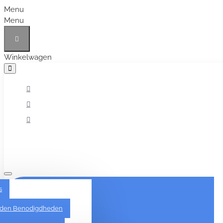
Menu
Menu
Winkelwagen
Alles
s
den Benodigdheden