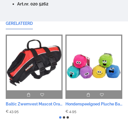
Art.nr. 020 5262
GERELATEERD
Baltic Zwemvest Mascot Oranje - 6 Maten
Hondenspeelgoed Pluche Bal Smiley - Assorti
€ 43,95
€ 4,95
€