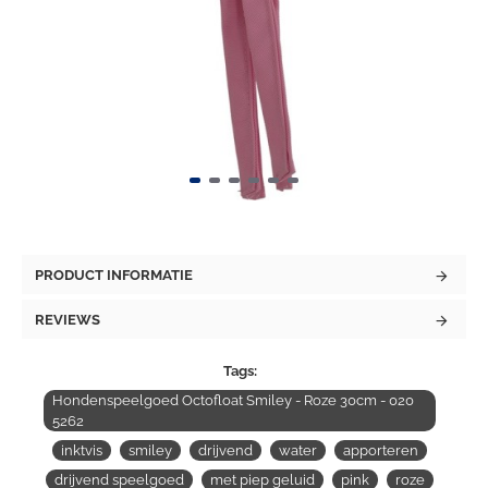
PRODUCT INFORMATIE
REVIEWS
Tags:
Hondenspeelgoed Octofloat Smiley - Roze 30cm - 020
5262
inktvis
smiley
drijvend
water
apporteren
drijvend speelgoed
met piep geluid
pink
roze