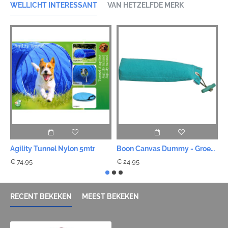
WELLICHT INTERESSANT
VAN HETZELFDE MERK
Agility Tunnel Nylon 5mtr
Boon Canvas Dummy - Groen 500gr
€ 74,95
€ 24,95
€
RECENT BEKEKEN
MEEST BEKEKEN