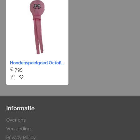
Hondenspeelgoed Octofloat Smiley - Roze 30cm
€ 7,95
Informatie
Over ons
Verzending
Privacy Policy