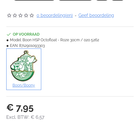
0 beoordeling(en)
-
Geef beoordeling
OP VOORRAAD
Model:
Boon HSP Octofloat - Roze 30cm / 020 5262
EAN:
8712901093303
Boon/Boony
€ 7,95
Excl. BTW: € 6,57