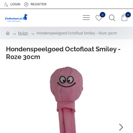
LOGIN
REGISTER
0
0
h
Nylon
Hondenspeelgoed Octofloat Smiley - Roze 30cm
o
m
Hondenspeelgoed Octofloat Smiley -
e
Roze 30cm