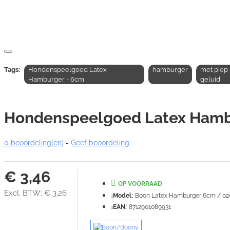
Tags:
Hondenspeelgoed Latex
hamburger
met piep
Hamburger - 6cm
geluid
Hondenspeelgoed Latex Hamb
0 beoordeling(en)
-
Geef beoordeling
€ 3,46
OP VOORRAAD
Excl. BTW: € 3,26
Model:
Boon Latex Hamburger 6cm / 02
EAN:
8712901089931