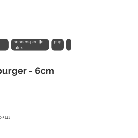
hondenspeeltje
pup
latex
urger - 6cm
0 5141