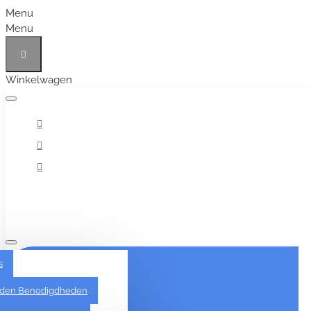
Menu
Menu
Winkelwagen
Alles
s
den Benodigdheden