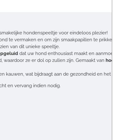
 smakelijke hondenspeeltje voor eindeloos plezier!
ond te vermaken en om zijn smaakpapillen te prikkelen.
ien van dit unieke speeltje.
iepgeluid
dat uw hond enthousiast maakt en aanmoedigt om te blij
d, waardoor ze er dol op zullen zijn. Gemaakt van
hoogwaardig l
ren en kauwen, wat bijdraagt aan de gezondheid en het welzijn van 
cht en vervang indien nodig.