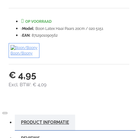
Note:
HTML-code wordt niet vertaald!
OP VOORRAAD
Waardering:
Slecht
Goed
Model:
Boon Latex Haai Paars 20cm / 020 5151
EAN:
8712901090562
VERDER
Boon/Boony
€ 4,95
Excl. BTW: € 4,09
PRODUCT INFORMATIE