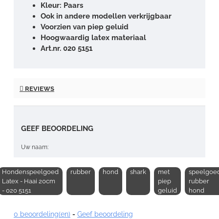
Kleur: Paars
Ook in andere modellen verkrijgbaar
Voorzien van piep geluid
Hoogwaardig latex materiaal
Art.nr. 020 5151
REVIEWS
GEEF BEOORDELING
Uw naam:
Hondenspeelgoed
rubber
hond
shark
met
speelgoe
Opmerking:
Latex - Haai 20cm
piep
rubber
- 020 5151
geluid
hond
0 beoordeling(en)
-
Geef beoordeling