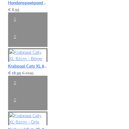
Hondenspeelgoed Latex Kip - 42cm
€ 8,95
Krabpaal Caty XL 82cm - Beige
€ 18,95
€ 27,95