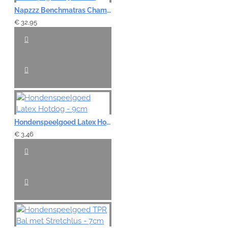
Waardering:
Napzzz Benchmatras Champagne - 5 maten
Slecht
Goed
€ 32,95
VERDER
Hondenspeelgoed Latex Hotdog - 9cm
€ 3,46