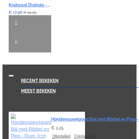
Krabpaal Diabolo - 57cm Beige
€ 17,96
€ 24,95
RECENT BEKEKEN
MEEST BEKEKEN
Hondenspeelgoed Bal met Ribbel en Piep 
€ 2,25
Bestellen
Verlanglijst