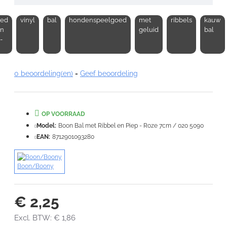
oed
vinyl
bal
hondenspeelgoed
met
ribbels
kauw
Opmerking:
en
geluid
bal
-
0 beoordeling(en)
-
Geef beoordeling
Note:
HTML-code wordt niet vertaald!
Waardering:
OP VOORRAAD
Slecht
Goed
Model:
Boon Bal met Ribbel en Piep - Roze 7cm / 020 5090
EAN:
8712901093280
VERDER
Boon/Boony
€ 2,25
Excl. BTW: € 1,86