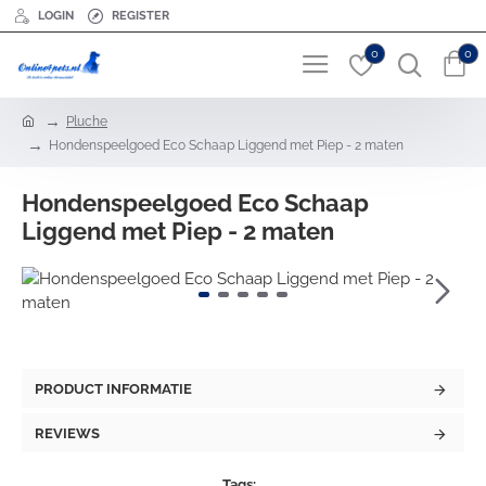
LOGIN
REGISTER
0
0
h
Pluche
o
Hondenspeelgoed Eco Schaap Liggend met Piep - 2 maten
m
e
Hondenspeelgoed Eco Schaap
Liggend met Piep - 2 maten
PRODUCT INFORMATIE
REVIEWS
Tags: