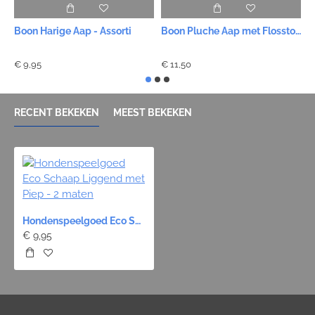
Boon Harige Aap - Assorti
Boon Pluche Aap met Flosstouw Buik
B
€ 9,95
€ 11,50
€
RECENT BEKEKEN
MEEST BEKEKEN
Hondenspeelgoed Eco Schaap Liggend met Piep - 2 maten
€ 9,95