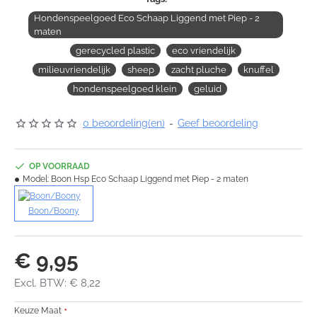
Hondenspeelgoed Eco Schaap Liggend met Piep - 2
maten
gerecycled plastic
eco vriendelijk
milieuvriendelijk
sheep
zacht pluche
knuffel
hondenspeelgoed klein
geluid
0 beoordeling(en)
-
Geef beoordeling
OP VOORRAAD
Model:
Boon Hsp Eco Schaap Liggend met Piep - 2 maten
Boon/Boony
€ 9,95
Excl. BTW: € 8,22
Keuze Maat