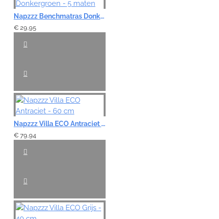
Napzzz Benchmatras Donkergroen - 5 maten
€ 29,95
Napzzz Villa ECO Antraciet - 60 cm
€ 79,94