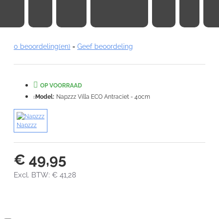
0 beoordeling(en)
-
Geef beoordeling
Note:
HTML-code wordt niet vertaald!
Waardering:
Slecht
Goed
OP VOORRAAD
Model:
Napzzz Villa ECO Antraciet - 40cm
VERDER
Napzzz
€ 49,95
Excl. BTW: € 41,28