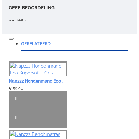
GEEF BEOORDELING
Uw naam:
Opmerking:
GERELATEERD
Note:
HTML-code wordt niet vertaald!
Napzzz Hondenmand Eco Supersoft - Grijs
Waardering:
€ 59,96
Slecht
Goed
VERDER