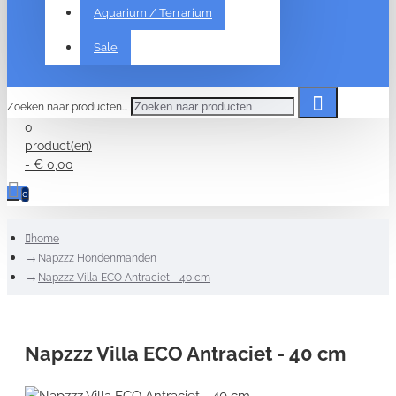
Aquarium / Terrarium
Sale
Zoeken naar producten...
0
product(en)
- € 0,00
0
home
Napzzz Hondenmanden
Napzzz Villa ECO Antraciet - 40 cm
Napzzz Villa ECO Antraciet - 40 cm