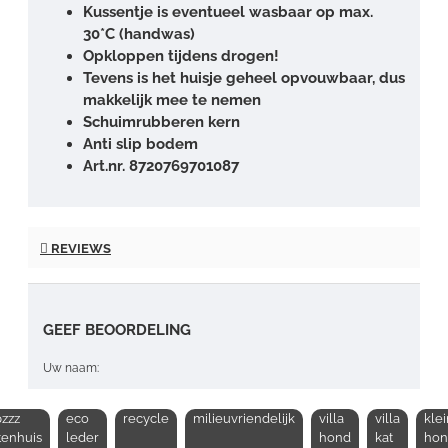
Kussentje is eventueel wasbaar op max.
30*C (handwas)
Opkloppen tijdens drogen!
Tevens is het huisje geheel opvouwbaar, dus
makkelijk mee te nemen
Schuimrubberen kern
Anti slip bodem
Art.nr.
8720769701087
REVIEWS
GEEF BEOORDELING
Uw naam:
zzz
eco
recycle
milieuvriendelijk
villa
villa
kle
Opmerking:
tenhuis
leder
hond
kat
ho