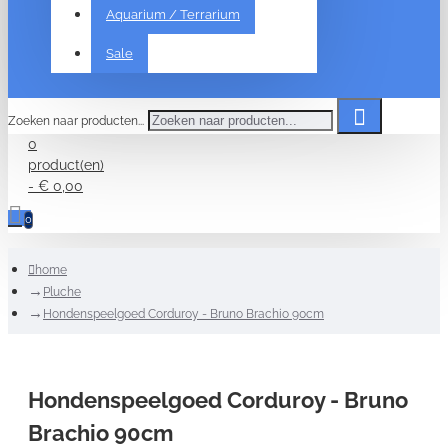
Aquarium / Terrarium
Sale
Zoeken naar producten...
0
product(en)
- € 0,00
0
home
Pluche
Hondenspeelgoed Corduroy - Bruno Brachio 90cm
Hondenspeelgoed Corduroy - Bruno
Brachio 90cm