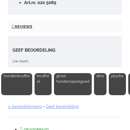
Art.nr. 020 5089
REVIEWS
GEEF BEOORDELING
Uw naam:
hondenknuffel
knuffel
groot
dino
pluche
Opmerking:
xl
hondenspeelgoed
0 beoordeling(en)
-
Geef beoordeling
Note:
HTML-code wordt niet vertaald!
Waardering:
OP VOORRAAD