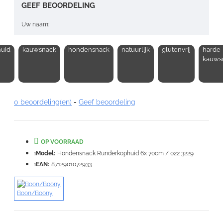
GEEF BEOORDELING
Uw naam:
uid
kauwsnack
hondensnack
natuurlijk
glutenvrij
harde
Opmerking:
kauws
0 beoordeling(en)
-
Geef beoordeling
Note:
HTML-code wordt niet vertaald!
Waardering:
OP VOORRAAD
Slecht
Goed
Model:
Hondensnack Runderkophuid 6x 70cm / 022 3229
EAN:
8712901072933
VERDER
Boon/Boony