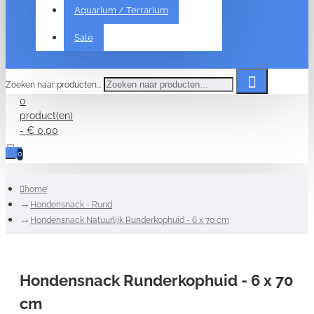
Aquarium / Terrarium
Sale
Zoeken naar producten...
0
product(en)
- € 0,00
0
home
Hondensnack - Rund
Hondensnack Natuurlijk Runderkophuid - 6 x 70 cm
Hondensnack Runderkophuid - 6 x 70
cm