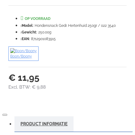
Note:
HTML-code wordt niet vertaald!
Waardering:
Slecht
Goed
OP VOORRAAD
Model:
Hondensnack Gedr. Hertenhuid 250gr / 022 3540
VERDER
Gewicht:
250.00g
EAN:
8712901083915
Boon/Boony
€ 11,95
Excl. BTW: € 9,88
PRODUCT INFORMATIE