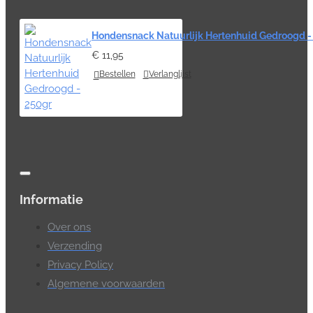
Hondensnack Natuurlijk Hertenhuid Gedroogd -
€ 11,95
Bestellen
Verlanglijst
Informatie
Over ons
Verzending
Privacy Policy
Algemene voorwaarden