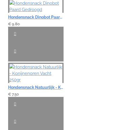
Hondensnack Dinobot Paard Gedroogd
€ 9,80
Hondensnack Natuurlijk - Konijnenoren Vacht 250gr
€ 7,50