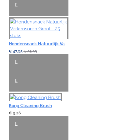
Hondensnack Natuurlijk Varkensoren Groot - 25 stuks
€ 47,95
€ 52,95
Kong Cleaning Brush
€ 9,26