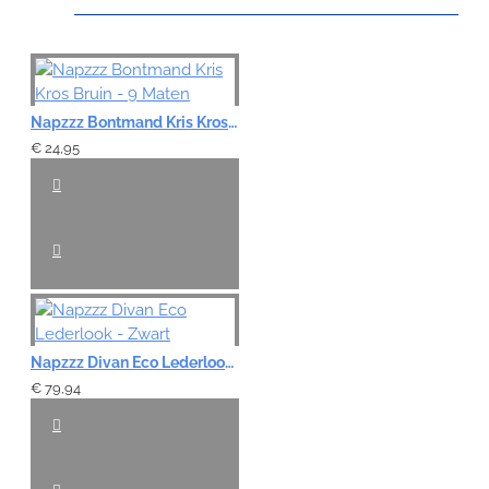
Note:
HTML-code wordt niet vertaald!
Napzzz Bontmand Kris Kros Bruin - 9 Maten
Waardering:
€ 24,95
Slecht
Goed
VERDER
Napzzz Divan Eco Lederlook - Zwart
€ 79,94