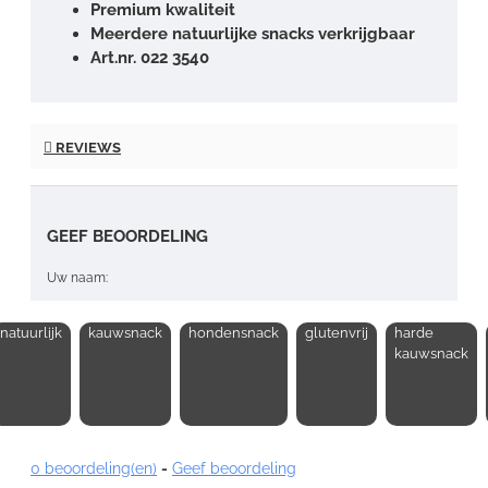
Premium kwaliteit
Meerdere natuurlijke snacks verkrijgbaar
Art.nr. 022 3540
REVIEWS
GEEF BEOORDELING
Uw naam:
natuurlijk
kauwsnack
hondensnack
glutenvrij
harde
Opmerking:
kauwsnack
0 beoordeling(en)
-
Geef beoordeling