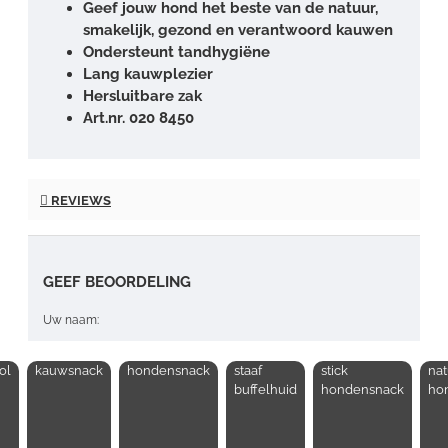
Geef jouw hond het beste van de natuur,
smakelijk, gezond en verantwoord kauwen
Ondersteunt tandhygiëne
Lang kauwplezier
Hersluitbare zak
Art.nr. 020 8450
REVIEWS
GEEF BEOORDELING
Uw naam:
ol
kauwsnack
hondensnack
staaf
stick
nat
Opmerking:
buffelhuid
hondensnack
ho