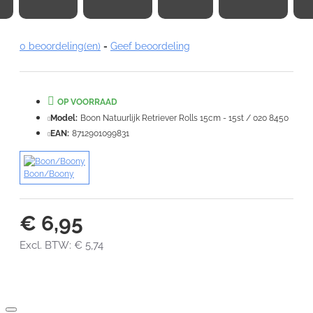
Note:
HTML-code wordt niet vertaald!
0 beoordeling(en)
-
Geef beoordeling
Waardering:
Slecht
Goed
OP VOORRAAD
VERDER
Model:
Boon Natuurlijk Retriever Rolls 15cm - 15st / 020 8450
EAN:
8712901099831
Boon/Boony
€ 6,95
Excl. BTW: € 5,74