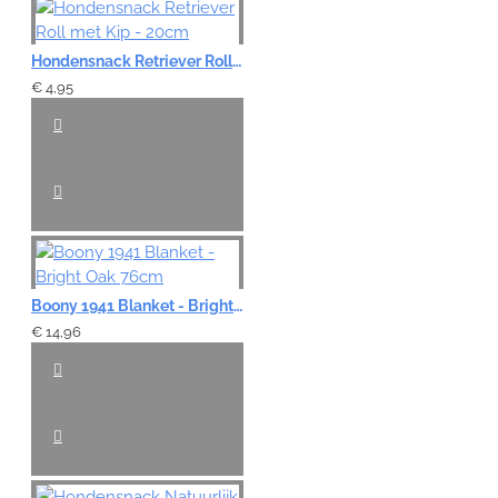
Hondensnack Retriever Roll met Kip - 20cm
€ 4,95
Boony 1941 Blanket - Bright Oak 76cm
€ 14,96