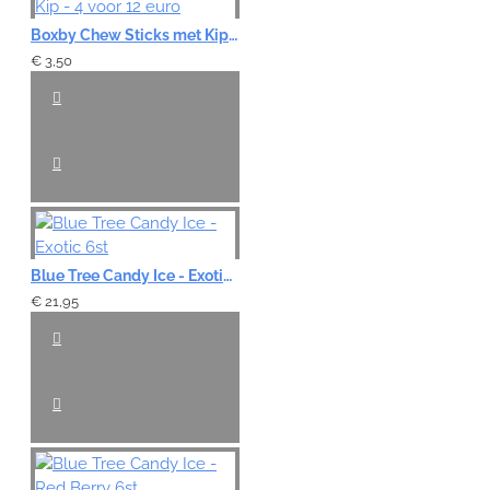
Boxby Chew Sticks met Kip - 4 voor 12 euro
€ 3,50
Blue Tree Candy Ice - Exotic 6st
€ 21,95