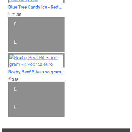
Blue Tree Candy Ice - Red Berry 6st.
€ 21,95
Boxby Beef Bites 100 gram - 4 voor 12 euro
€ 3,50