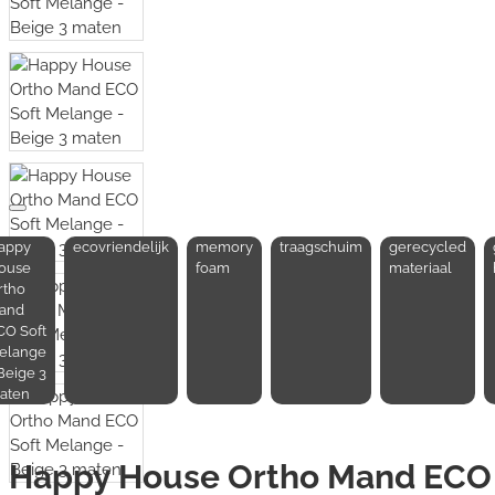
appy
ecovriendelijk
memory
traagschuim
gerecycled
ouse
foam
materiaal
rtho
and
CO Soft
elange
Beige 3
aten
Happy House Ortho Mand ECO 