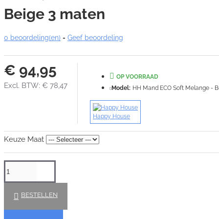
Beige 3 maten
0 beoordeling(en)
-
Geef beoordeling
€ 94,95
OP VOORRAAD
Excl. BTW: € 78,47
Model:
HH Mand ECO Soft Melange - Be
Happy House
Keuze Maat
BESTELLEN