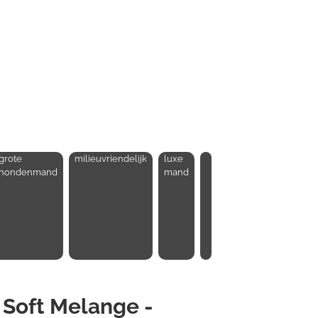
grote
milieuvriendelijk
luxe
hondenmand
mand
Soft Melange -