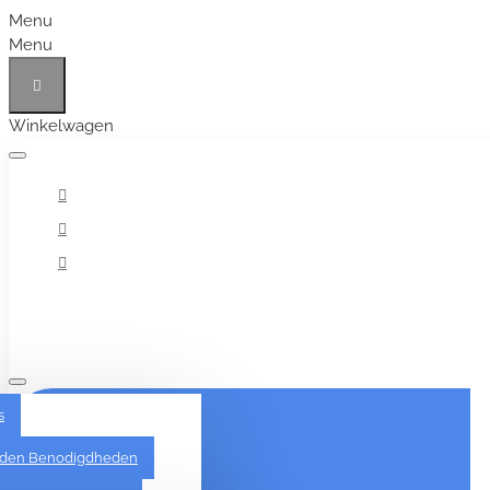
Menu
Menu
Winkelwagen
Alles
s
den Benodigdheden