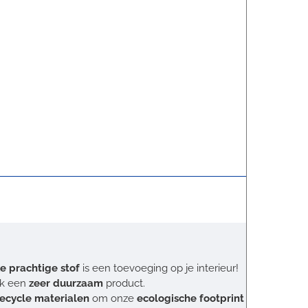
ke prachtige stof
is een toevoeging op je interieur!
ok een
zeer duurzaam
product.
recycle materialen
om onze
ecologische footprint zo klein mo