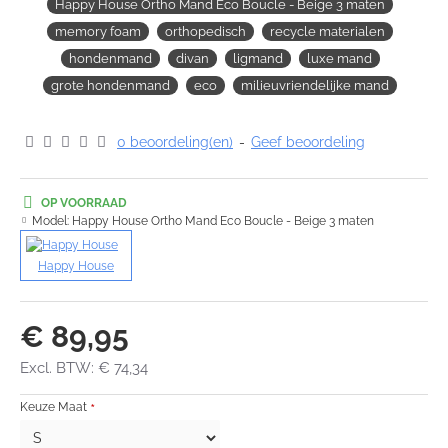
Happy House Ortho Mand Eco Boucle - Beige 3 maten
memory foam
orthopedisch
recycle materialen
hondenmand
divan
ligmand
luxe mand
grote hondenmand
eco
milieuvriendelijke mand
0 beoordeling(en)
-
Geef beoordeling
OP VOORRAAD
Model:
Happy House Ortho Mand Eco Boucle - Beige 3 maten
Happy House
€ 89,95
Excl. BTW: € 74,34
Keuze Maat