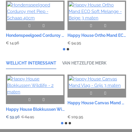
Hondenspeelgoed Corduroy met Piep - Schaap 40cm
Happy House Ortho Mand ECO Soft Melange - Beige 3 maten
€ 14,96
€ 94,95
€
WELLICHT INTERESSANT
VAN HETZELFDE MERK
Happy House Canvas Mand Vlag - Grijs 3 maten
Happy House Blokkussen Wildlife - 2 maten
€ 59,96
€ 109,95
€
€ 64,95