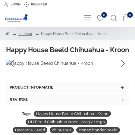
LOGIN
REGISTER
0
0
h
Interieur
Happy House Beeld Chihuahua - Kroon
o
m
Happy House Beeld Chihuahua - Kroon
e
PRODUCT INFORMATIE
REVIEWS
Tags:
Happy House Beeld Chihuahua - Kroon
HH Beeld Chihuahua kroon kraag / 10190
Decoratie Beeld
chihuahua
stenen hondenbeeld