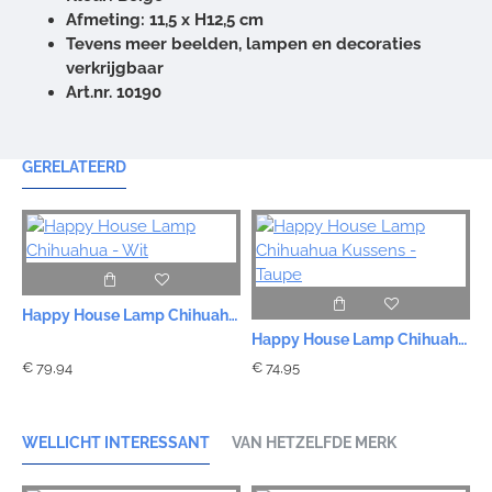
Afmeting: 11,5 x H12,5 cm
Tevens meer beelden, lampen en decoraties
verkrijgbaar
Art.nr. 10190
GERELATEERD
Happy House Lamp Chihuahua - Wit
Happy House Lamp Chihuahua Kussens - Taupe
€ 79,94
€ 74,95
€
WELLICHT INTERESSANT
VAN HETZELFDE MERK