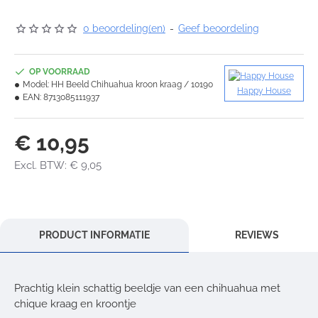
0 beoordeling(en)
-
Geef beoordeling
OP VOORRAAD
Model:
HH Beeld Chihuahua kroon kraag / 10190
Happy House
EAN:
8713085111937
€ 10,95
Excl. BTW: € 9,05
PRODUCT INFORMATIE
REVIEWS
Prachtig klein schattig beeldje van een chihuahua met
chique kraag en kroontje