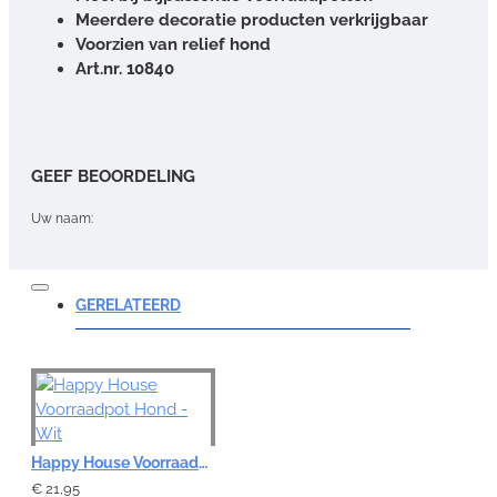
Meerdere decoratie producten verkrijgbaar
Voorzien van relief hond
Art.nr. 10840
GEEF BEOORDELING
Uw naam:
Opmerking:
GERELATEERD
Note:
HTML-code wordt niet vertaald!
Happy House Voorraadpot Hond - Wit
Waardering:
Slecht
Goed
€ 21,95