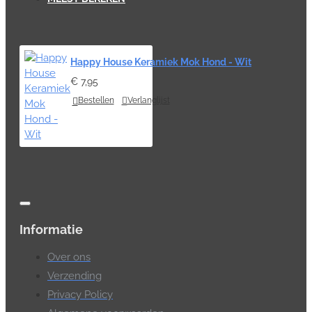
Happy House Keramiek Mok Hond - Wit
€ 7,95
Bestellen
Verlanglijst
Informatie
Over ons
Verzending
Privacy Policy