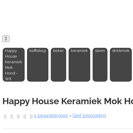
:
Happy
koffiekop
beker
keramiek
steen
drinkmok
House
Keramiek
Mok
Hond -
Wit
Happy House Keramiek Mok Ho
0 beoordeling(en)
-
Geef beoordeling