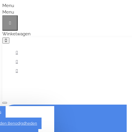
Menu
Menu
Winkelwagen
Alles
s
den Benodigdheden