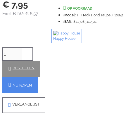
€ 7,95
OP VOORRAAD
Excl. BTW: € 6,57
Model:
HH Mok Hond Taupe / 10841
EAN:
8713085112521
Happy House
BESTELLEN
NU KOPEN
VERLANGLIJST