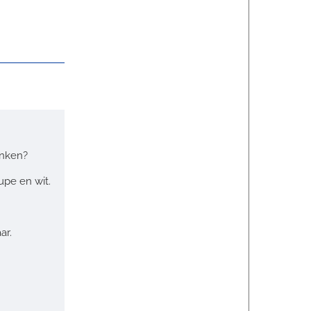
inken?
upe en wit.
ar.