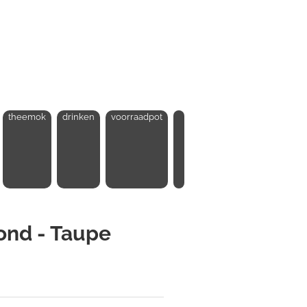
theemok
drinken
voorraadpot
nd - Taupe