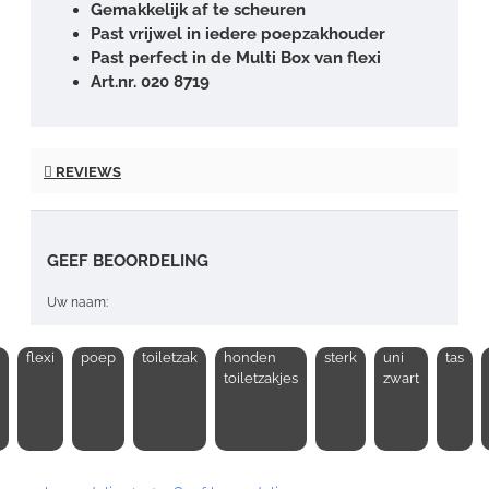
Gemakkelijk af te scheuren
Past vrijwel in iedere poepzakhouder
Past perfect in de Multi Box van flexi
Art.nr. 020 8719
REVIEWS
GEEF BEOORDELING
Uw naam:
flexi
poep
toiletzak
honden
sterk
uni
tas
Opmerking:
toiletzakjes
zwart