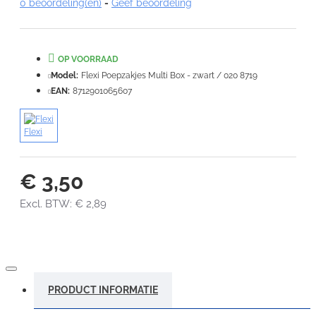
0 beoordeling(en)
-
Geef beoordeling
Note:
HTML-code wordt niet vertaald!
Waardering:
Slecht
Goed
OP VOORRAAD
Model:
Flexi Poepzakjes Multi Box - zwart / 020 8719
VERDER
EAN:
8712901065607
Flexi
€ 3,50
Excl. BTW: € 2,89
PRODUCT INFORMATIE