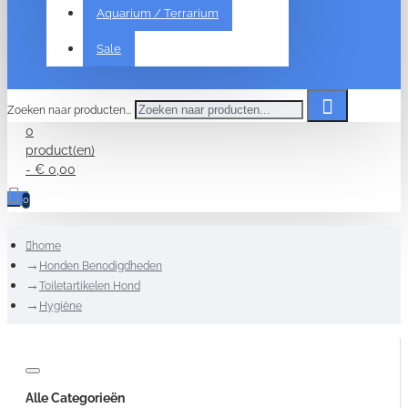
Aquarium / Terrarium
Sale
Zoeken naar producten...
0
product(en)
- € 0,00
0
home
Honden Benodigdheden
Toiletartikelen Hond
Hygiëne
Alle Categorieën