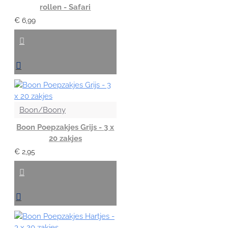
rollen - Safari
€ 6,99
Boon/Boony
Boon Poepzakjes Grijs - 3 x
20 zakjes
€ 2,95