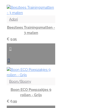
Adori
Beeztees Trainingsmatten -
3 maten
€ 9,95
Boon/Boony
Boon ECO Poepzakjes 9
rollen - Grijs
€ 6,99