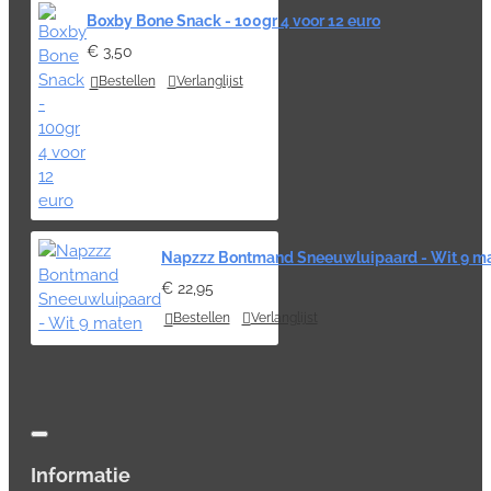
Boxby Bone Snack - 100gr 4 voor 12 euro
€ 3,50
Bestellen
Verlanglijst
Napzzz Bontmand Sneeuwluipaard - Wit 9 m
€ 22,95
Bestellen
Verlanglijst
Informatie