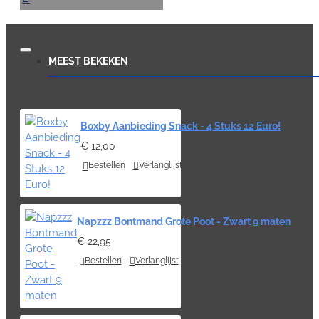
MEEST BEKEKEN
Boxby Aanbieding Snack - 4 Stuks 12 Euro!
€ 12,00
Bestellen
Verlanglijst
Napzzz Bontmand Grote Poot - Zwart 9 maten
€ 22,95
Bestellen
Verlanglijst