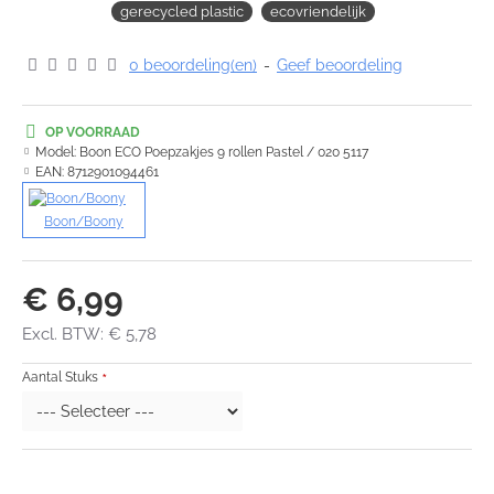
gerecycled plastic
ecovriendelijk
0 beoordeling(en)
-
Geef beoordeling
OP VOORRAAD
Model:
Boon ECO Poepzakjes 9 rollen Pastel / 020 5117
EAN:
8712901094461
Boon/Boony
€ 6,99
Excl. BTW: € 5,78
Aantal Stuks