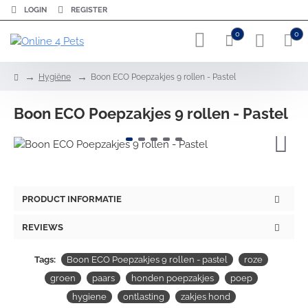
LOGIN
REGISTER
0
0
h
Hygiëne
Boon ECO Poepzakjes 9 rollen - Pastel
o
m
Boon ECO Poepzakjes 9 rollen - Pastel
e
PRODUCT INFORMATIE
REVIEWS
Tags:
Boon ECO Poepzakjes 9 rollen - pastel
roze
groen
paars
honden poepzakjes
poep
hygiene
ontlasting
zakjes hond