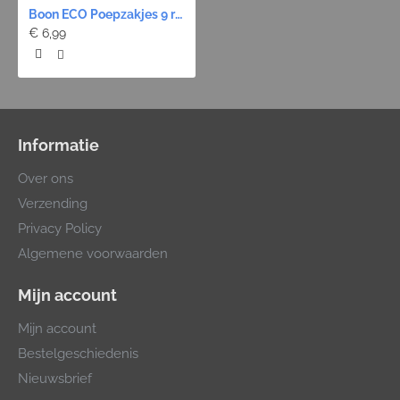
Boon ECO Poepzakjes 9 rollen - Pastel
€ 6,99
Informatie
Over ons
Verzending
Privacy Policy
Algemene voorwaarden
Mijn account
Mijn account
Bestelgeschiedenis
Nieuwsbrief