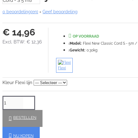
0 beoordeling(en)
-
Geef beoordeling
€ 14,96
OP VOORRAAD
Excl. BTW: € 12,36
Model:
Flexi New Classic Cord S - 5m /
Gewicht:
0.30kg
Flexi
Kleur Flexi lijn
BESTELLEN
NU KOPEN