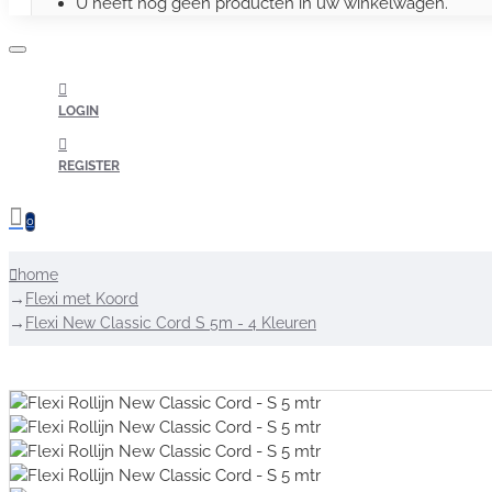
U heeft nog geen producten in uw winkelwagen.
LOGIN
REGISTER
0
home
Flexi met Koord
Flexi New Classic Cord S 5m - 4 Kleuren