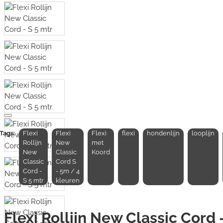
Tags:
Flexi
Flexi
Flexi
flexi
hondenlijn
looplijn
Rollijn
New
met
New
Classic
Koord
Classic
Cord S
Cord -
- 5m / 4
S 5 mtr
kleuren
Flexi Rollijn New Classic Cord 