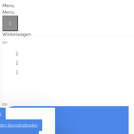
Menu
Menu
Winkelwagen
Alles
s
den Benodigdheden