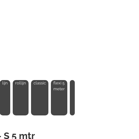
lijn
rollijn
classic
flexi 5
meter
- S 5 mtr