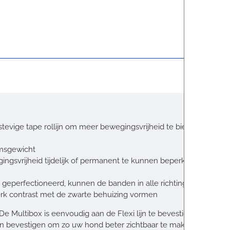
stevige tape rollijn om meer bewegingsvrijheid te bieden aan hon
amsgewicht
ngsvrijheid tijdelijk of permanent te kunnen beperken wanneer
is geperfectioneerd, kunnen de banden in alle richtingen worden 
 sterk contrast met de zwarte behuizing vormen
. De Multibox is eenvoudig aan de Flexi lijn te bevestigen en ka
jn bevestigen om zo uw hond beter zichtbaar te maken in het do