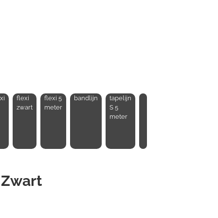
xi
flexi
flexi 5
bandlijn
tapelijn
zwart
meter
S 5
meter
 Zwart