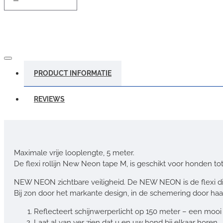
PRODUCT INFORMATIE
REVIEWS
Maximale vrije looplengte, 5 meter.
De flexi rollijn New Neon tape M, is geschikt voor honden tot 
NEW NEON zichtbare veiligheid. De NEW NEON is de flexi di
Bij zon door het markante design, in de schemering door haar re
Reflecteert schijnwerperlicht op 150 meter – een mooi 
Laat al van ver zien dat u en uw hond bij elkaar horen