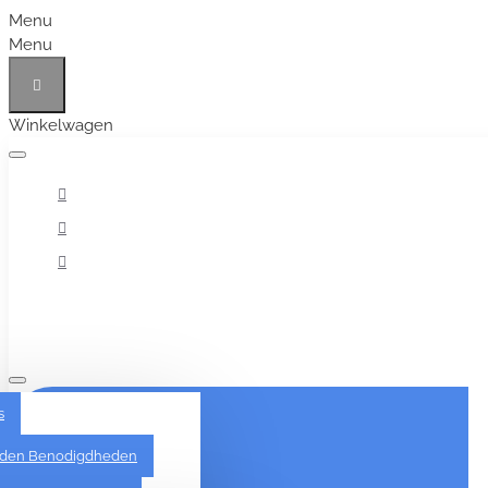
Menu
Menu
Winkelwagen
Alles
s
den Benodigdheden