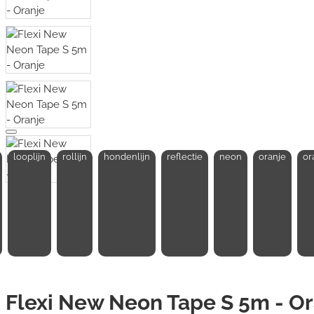
looplijn
rollijn
hondenlijn
reflectie
neon
oranje
or
Flexi New Neon Tape S 5m - Or