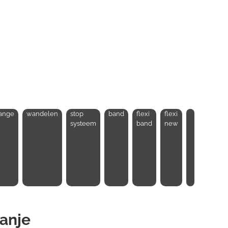
ange
wandelen
stop
band
flexi
flexi
systeem
band
new
anje