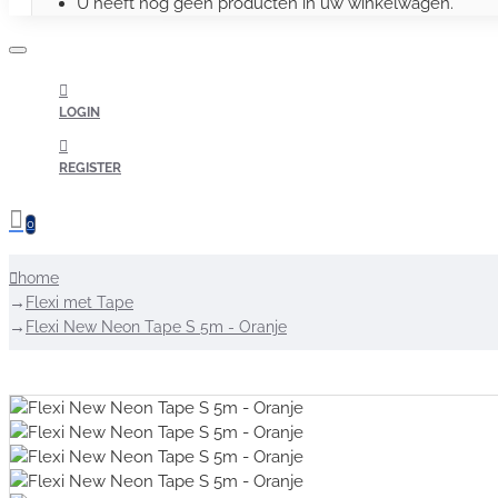
U heeft nog geen producten in uw winkelwagen.
LOGIN
REGISTER
0
home
Flexi met Tape
Flexi New Neon Tape S 5m - Oranje