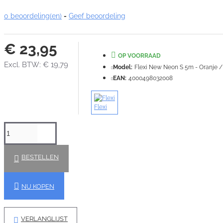
0 beoordeling(en)
-
Geef beoordeling
€ 23,95
OP VOORRAAD
Excl. BTW: € 19,79
Model:
Flexi New Neon S 5m - Oranje /
EAN:
4000498032008
Flexi
BESTELLEN
NU KOPEN
VERLANGLIJST