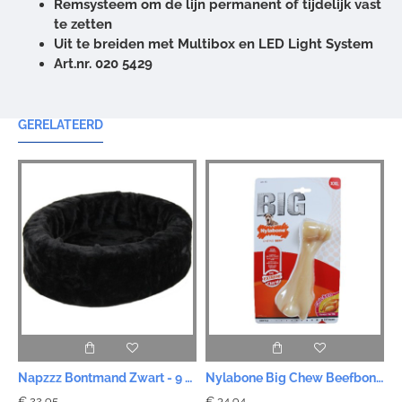
Remsysteem om de lijn permanent of tijdelijk vast
te zetten
Uit te breiden met Multibox en LED Light System
Art.nr. 020 5429
GERELATEERD
Napzzz Bontmand Zwart - 9 Maten
Nylabone Big Chew Beefbone XXL - Chicken
€ 22,95
€ 34,94
€