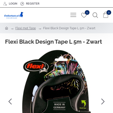
LOGIN
REGISTER
0
0
h
Flexi met Tape
Flexi Black Design Tape L 5m - Zwart
o
m
Flexi Black Design Tape L 5m - Zwart
e