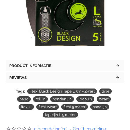
PRODUCT INFORMATIE
REVIEWS
Tags:
Flexi Black Design Tape L 5m - Zwart
tape
band
rollijn
hondenlijn
looplijn
zwart
flexi L
flexi zwart
flexi 5 meter
bandlijn
tapelijn L 5 meter
0 beoordeling(en)
-
Geef beoordeling