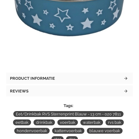
PRODUCT INFORMATIE
REVIEWS
Tags:
Eet/Drinkbak RVS Sterrenprint Blauw - 13 cm - 020 7811
eetbak
drinkbak
voerbak
waterbak
rvs bak
hondenvoerbak
kattenvoerbak
blauwe voerbak