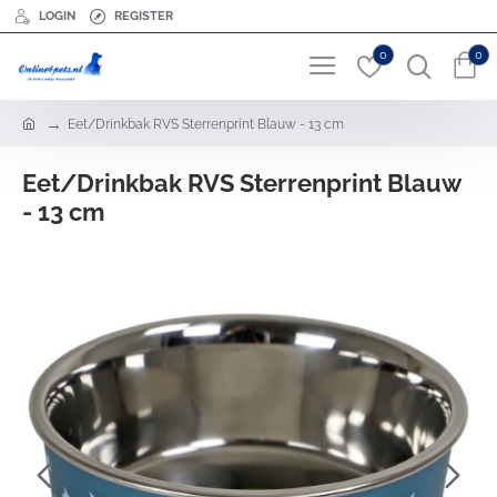
LOGIN
REGISTER
0
0
h
Eet/Drinkbak RVS Sterrenprint Blauw - 13 cm
o
m
Eet/Drinkbak RVS Sterrenprint Blauw
e
- 13 cm