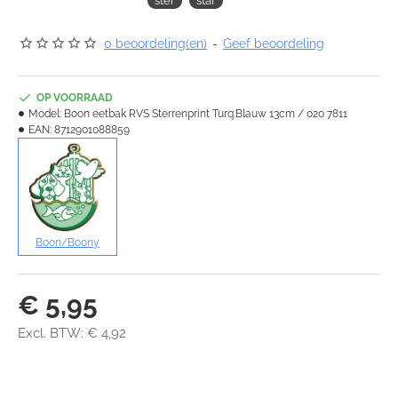
ster
star
0 beoordeling(en)
-
Geef beoordeling
OP VOORRAAD
Model:
Boon eetbak RVS Sterrenprint Turq.Blauw 13cm / 020 7811
EAN:
8712901088859
Boon/Boony
€ 5,95
Excl. BTW: € 4,92